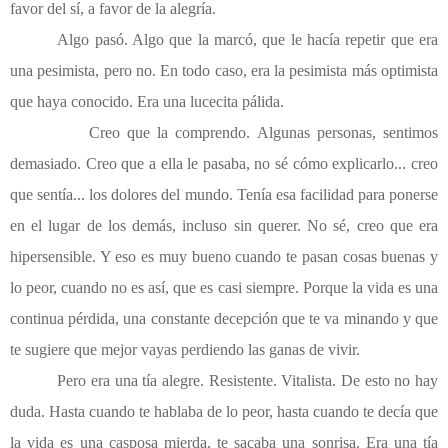
favor del sí, a favor de la alegría.
Algo pasó. Algo que la marcó, que le hacía repetir que era
una pesimista, pero no. En todo caso, era la pesimista más optimista
que haya conocido. Era una lucecita pálida.
Creo que la comprendo. Algunas personas, sentimos
demasiado. Creo que a ella le pasaba, no sé cómo explicarlo... creo
que sentía... los dolores del mundo. Tenía esa facilidad para ponerse
en el lugar de los demás, incluso sin querer. No sé, creo que era
hipersensible. Y eso es muy bueno cuando te pasan cosas buenas y
lo peor, cuando no es así, que es casi siempre. Porque la vida es una
continua pérdida, una constante decepción que te va minando y que
te sugiere que mejor vayas perdiendo las ganas de vivir.
Pero era una tía alegre. Resistente. Vitalista. De esto no hay
duda. Hasta cuando te hablaba de lo peor, hasta cuando te decía que
la vida es una casposa mierda, te sacaba una sonrisa. Era una tía