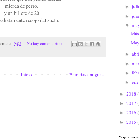
mierda de perro,
jul
►
y un billete de 20
jun
►
ediatamente recojo del suelo.
ma
▼
Más
May
tento
en
9:08
No hay comentarios:
abr
►
ma
►
feb
►
Inicio
Entradas antiguas
en
►
2018
►
2017
►
2016
►
2015
►
Seguidores