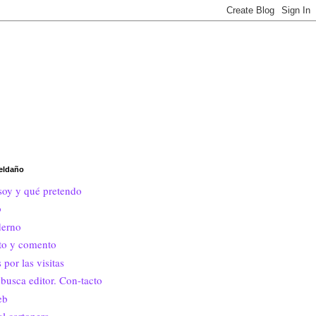
eldaño
soy y qué pretendo
o
erno
ito y comento
 por las visitas
busca editor. Con-tacto
eb