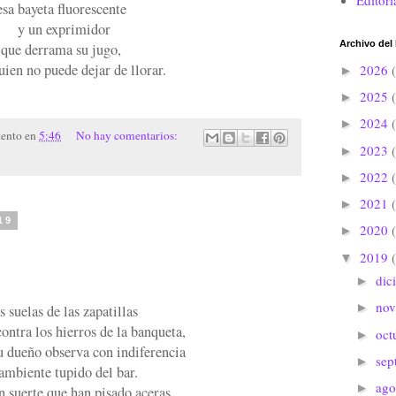
Editori
esa bayeta fluorescente
y un exprimidor
Archivo del
que derrama su jugo,
ien no puede dejar de llorar.
2026
►
2025
►
2024
►
tento
en
5:46
No hay comentarios:
2023
►
2022
►
2021
►
19
2020
►
2019
▼
dic
►
no
►
s suelas de las zapatillas
ontra los hierros de la banqueta,
oct
►
u dueño observa con indiferencia
sep
►
 ambiente tupido del bar.
ago
►
n suerte que han pisado aceras,