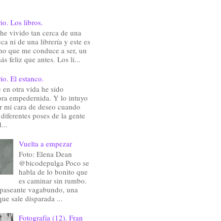
io. Los libros.
he vivido tan cerca de una
eca ni de una librería y este es
ho que me conduce a ser, un
ás feliz que antes. Los li...
io. El estanco.
en otra vida he sido
ra empedernida. Y lo intuyo
ir mi cara de deseo cuando
 diferentes poses de la gente
...
Vuelta a empezar
Foto: Elena Dean
@bicodepulga Poco se
habla de lo bonito que
es caminar sin rumbo.
 paseante vagabundo, una
que sale disparada ...
Fotografía (12). Fran