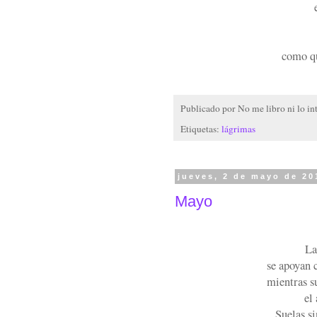
como qu
Publicado por
No me libro ni lo in
Etiquetas:
lágrimas
jueves, 2 de mayo de 20
Mayo
La
se apoyan c
mientras s
el
Suelas si