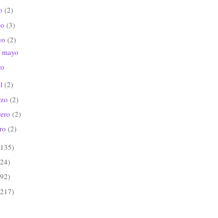
io
(2)
io
(3)
yo
(2)
 mayo
o
il
(2)
rzo
(2)
rero
(2)
ero
(2)
(135)
(24)
(92)
(217)