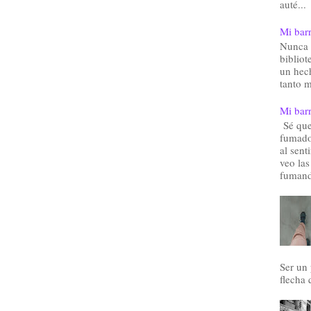
auté...
Mi barr
Nunca 
bibliot
un hec
tanto m
Mi barr
Sé que 
fumado
al sent
veo las
fumand
Ser un
flecha 