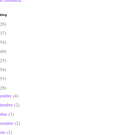
al cartonera
 blog
(28)
(37)
(54)
(49)
(25)
(54)
(53)
(28)
iembre
(4)
viembre
(2)
ubre
(3)
tiembre
(2)
sto
(2)