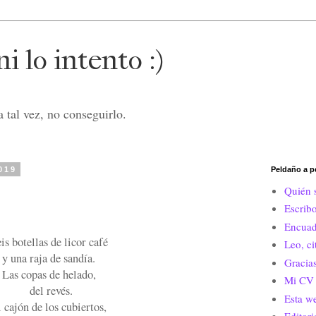
i lo intento :)
 tal vez, no conseguirlo.
019
Peldaño a p
Quién 
Escrib
Encuad
is botellas de licor café
Leo, c
y una raja de sandía.
Gracias
Las copas de helado,
Mi CV 
del revés.
Esta w
 cajón de los cubiertos,