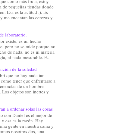
que como más fruta, estoy
a de pequeñas tiendas donde
en. Esa es la actitud :). Es
 y me encantan las cerezas y
de laboratorio.
or existe, es un hecho
te, pero no se mide porque no
cho de nada, no es ni materia
gía, ni nada mesurable. E...
nción de la soledad
brí que no hay nada tan
e como tener que enfrentarse a
rtenencias de un hombre
 Los objetos son inertes y
an a ordenar solas las cosas
o con Daniel es el mejor de
 y esa es la razón. Hay
ima gente en nuestra cama y
somos nosotros dos, una