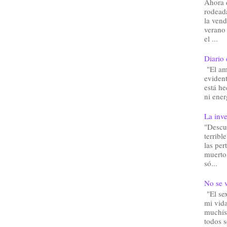
Ahora 
rodead
la vend
verano
el ...
Diario 
"El am
eviden
está he
ni ener
La inve
"Descu
terribl
las pe
muerto.
só...
No se v
"El sex
mi vida
muchís
todos 