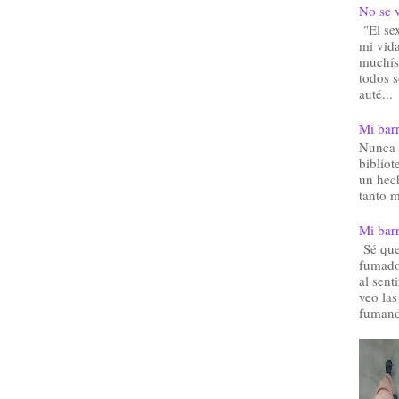
No se v
"El sex
mi vida
muchís
todos 
auté...
Mi barr
Nunca 
bibliot
un hec
tanto m
Mi barr
Sé que 
fumado
al sent
veo las
fumand