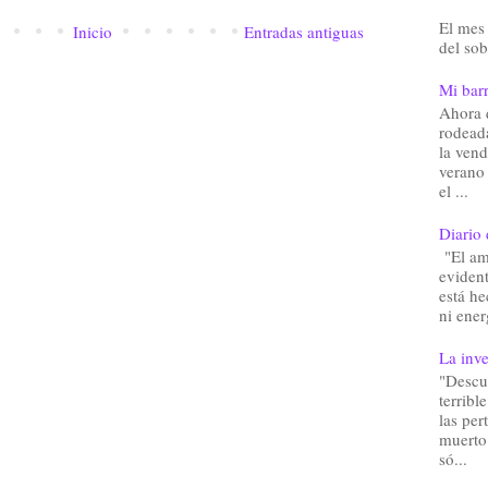
El mes 
Inicio
Entradas antiguas
del sob
Mi barr
Ahora 
rodead
la vend
verano
el ...
Diario 
"El am
eviden
está he
ni ener
La inve
"Descu
terribl
las pe
muerto.
só...