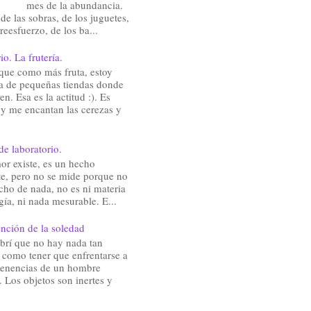
mes de la abundancia.
de las sobras, de los juguetes,
reesfuerzo, de los ba...
io. La frutería.
que como más fruta, estoy
a de pequeñas tiendas donde
en. Esa es la actitud :). Es
 y me encantan las cerezas y
de laboratorio.
or existe, es un hecho
te, pero no se mide porque no
cho de nada, no es ni materia
gía, ni nada mesurable. E...
nción de la soledad
brí que no hay nada tan
e como tener que enfrentarse a
rtenencias de un hombre
 Los objetos son inertes y