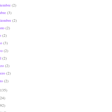
viembre
(2)
ubre
(3)
tiembre
(2)
sto
(2)
io
(2)
io
(3)
yo
(2)
il
(2)
rzo
(2)
rero
(2)
ero
(2)
(135)
(24)
(92)