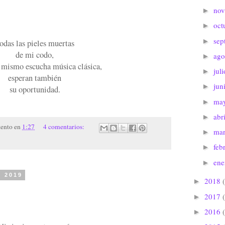
no
►
oct
►
sep
►
odas las pieles muertas
de mi codo,
ago
►
 mismo escucha música clásica,
jul
►
esperan también
jun
►
su oportunidad.
ma
►
abr
►
tento
en
1:27
4 comentarios:
ma
►
feb
►
en
►
e 2019
2018
►
2017
►
2016
►