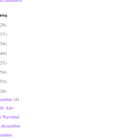
al cartonera
 blog
(28)
(37)
(54)
(49)
(25)
(54)
(53)
(28)
iembre
(4)
 de Año
iz Navidad
 diciembre
iembre