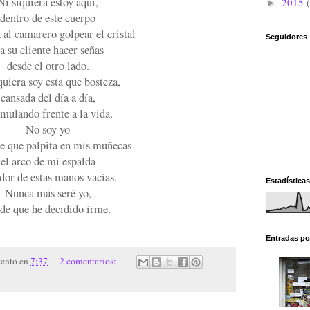
Ni siquiera estoy aquí,
2015
►
dentro de este cuerpo
 al camarero golpear el cristal
Seguidores
 a su cliente hacer señas
desde el otro lado.
quiera soy esta que bosteza,
cansada del día a día,
imulando frente a la vida.
No soy yo
re que palpita en mis muñecas
el arco de mi espalda
udor de estas manos vacías.
Estadísticas
Nunca más seré yo,
de que he decidido irme.
Entradas po
tento
en
7:37
2 comentarios: