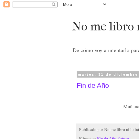
No me libro n
De cómo voy a intentarlo para
martes, 31 de diciembre
Fin de Año
Mañana 
Publicado por
No me libro ni lo in
Etiquetas:
Fin de Año
,
futuro