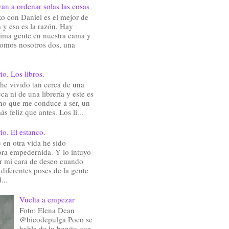
an a ordenar solas las cosas
o con Daniel es el mejor de
 y esa es la razón. Hay
ima gente en nuestra cama y
somos nosotros dos, una
io. Los libros.
he vivido tan cerca de una
eca ni de una librería y este es
ho que me conduce a ser, un
ás feliz que antes. Los li...
io. El estanco.
en otra vida he sido
ra empedernida. Y lo intuyo
ir mi cara de deseo cuando
 diferentes poses de la gente
...
Vuelta a empezar
Foto: Elena Dean
@bicodepulga Poco se
habla de lo bonito que