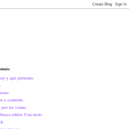
eldaño
soy y qué pretendo
o
erno
ito y comento
 por las visitas
busca editor. Con-tacto
eb