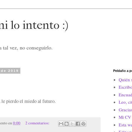
i lo intento :)
 tal vez, no conseguirlo.
 de 2019
Peldaño a p
Quién 
Escrib
Encuad
le pierdo el miedo al futuro.
Leo, c
Gracias
Mi CV 
tento
en
0:00
2 comentarios:
Esta w