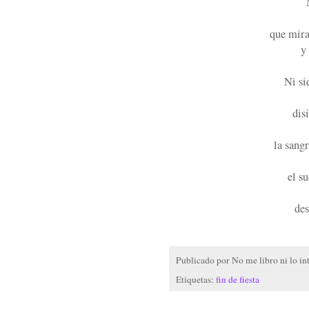
que mira
y
Ni si
dis
la sang
el s
des
Publicado por
No me libro ni lo in
Etiquetas:
fin de fiesta