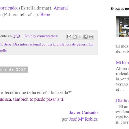
corriendo
. (Estrella de mar).
Amaral
Entradas po
. (Pafuera telarañas).
Bebe
tento
en
0:30
No hay comentarios:
l
,
Bebe
,
Día internacional contra la violencia de género
,
La
El mes 
nells
del sob
Mi barr
Ahora 
bre de 2017
rodead
la vend
verano
el ...
or lección que te ha enseñado la vida?"
ue sea, también te puede pasar a ti."
Diario 
"El am
eviden
Javier Cansado
está he
por
José Mª Robles
ni ener