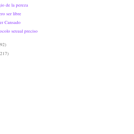
io de la pereza
ro ser libre
ier Cansado
ocolo sexual preciso
(92)
(217)