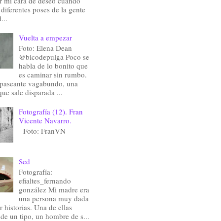
ir mi cara de deseo cuando
 diferentes poses de la gente
...
Vuelta a empezar
Foto: Elena Dean
@bicodepulga Poco se
habla de lo bonito que
es caminar sin rumbo.
 paseante vagabundo, una
que sale disparada ...
Fotografía (12). Fran
Vicente Navarro.
Foto: FranVN
Sed
Fotografía:
efialtes_fernando
gonzález Mi madre era
una persona muy dada
r historias. Una de ellas
 de un tipo, un hombre de s...