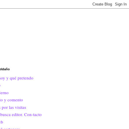
eldaño
soy y qué pretendo
o
erno
ito y comento
 por las visitas
busca editor. Con-tacto
eb