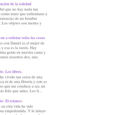
nción de la soledad
brí que no hay nada tan
e como tener que enfrentarse a
rtenencias de un hombre
 Los objetos son inertes y
an a ordenar solas las cosas
o con Daniel es el mejor de
 y esa es la razón. Hay
ima gente en nuestra cama y
somos nosotros dos, una
io. Los libros.
he vivido tan cerca de una
eca ni de una librería y este es
ho que me conduce a ser, un
ás feliz que antes. Los li...
io. El estanco.
en otra vida he sido
ra empedernida. Y lo intuyo