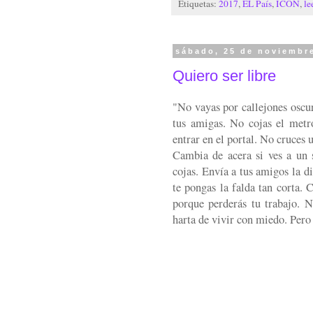
Etiquetas:
2017
,
EL País
,
ICON
,
le
sábado, 25 de noviembr
Quiero ser libre
"No vayas por callejones oscur
tus amigas. No cojas el met
entrar en el portal. No cruces 
Cambia de acera si ves a un 
cojas. Envía a tus amigos la d
te pongas la falda tan corta. 
porque perderás tu trabajo. N
harta de vivir con miedo. Pero 