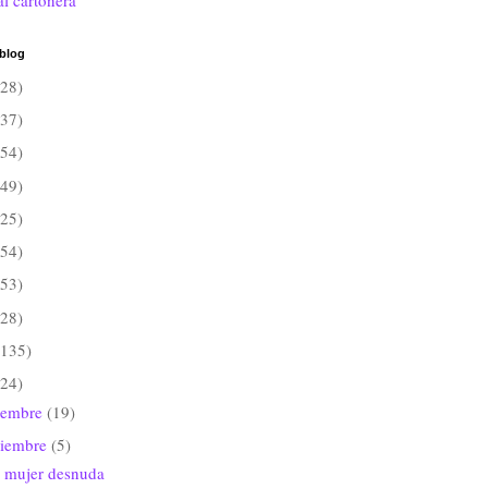
al cartonera
 blog
(28)
(37)
(54)
(49)
(25)
(54)
(53)
(28)
(135)
(24)
iembre
(19)
viembre
(5)
 mujer desnuda