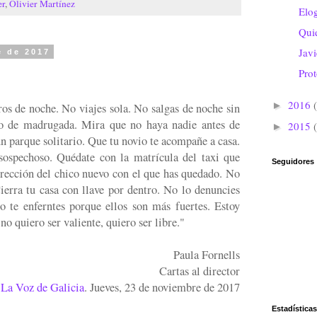
er
,
Olivier Martínez
Elog
Quie
Jav
e de 2017
Prot
2016
►
os de noche. No viajes sola. No salgas de noche sin
ro de madrugada. Mira que no haya nadie antes de
2015
►
un parque solitario. Que tu novio te acompañe a casa.
sospechoso. Quédate con la matrícula del taxi que
Seguidores
irección del chico nuevo con el que has quedado. No
Cierra tu casa con llave por dentro. No lo denuncies
o te enferntes porque ellos son más fuertes. Estoy
no quiero ser valiente, quiero ser libre."
Paula Fornells
Cartas al director
La Voz de Galicia
. Jueves, 23 de noviembre de 2017
Estadísticas