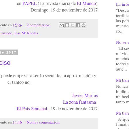
en
PAPEL
(La revista diaria de
El Mundo
)
La inve
Domingo, 19 de noviembre de 2017
"Descu
terribl
las pe
tento
en
15:24
2 comentarios:
muerto.
só...
 Cansado
,
José Mª Robles
No se v
"El sex
mi vida
de 2017
muchís
ciso
todos 
auté...
zo puede empezar a ser lo segundo, la aproximación y
Mi barr
el tanteo no."
Nunca 
bibliot
Javier Marías
un hec
La zona fantasma
tanto m
El País Semanal ,
19 de noviembre de 2017
Mi barr
Sé que 
tento
en
14:46
No hay comentarios:
fumado