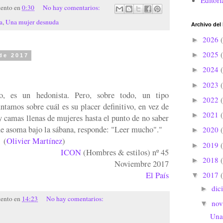
Editori
tento
en
0:30
No hay comentarios:
a
,
Una mujer desnuda
Archivo del
2026
►
2025
►
de 2017
2024
►
2023
►
o, es un hedonista. Pero, sobre todo, un tipo
2022
►
tamos sobre cuál es su placer definitivo, en vez de
2021
►
 camas llenas de mujeres hasta el punto de no saber
ue asoma bajo la sábana, responde: "Leer mucho"."
2020
►
(
Olivier Martínez
)
2019
►
ICON
(Hombres & estilos) nº 45
2018
►
Noviembre 2017
2017
El País
▼
dic
►
tento
en
14:23
No hay comentarios:
no
▼
Una