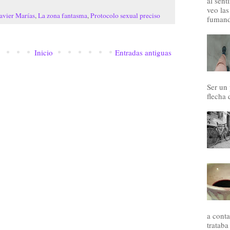
al sent
veo las
avier Marías
,
La zona fantasma
,
Protocolo sexual preciso
fumand
Inicio
Entradas antiguas
Ser un
flecha 
a conta
trataba