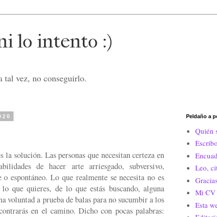
i lo intento :)
 tal vez, no conseguirlo.
020
Peldaño a p
Quién 
Escrib
es la solución. Las personas que necesitan certeza en
Encuad
ilidades de hacer arte arriesgado, subversivo,
Leo, c
 o espontáneo. Lo que realmente se necesita no es
Gracias
lo que quieres, de lo que estás buscando, alguna
Mi CV 
una voluntad a prueba de balas para no sucumbir a los
Esta w
contrarás en el camino. Dicho con pocas palabras: