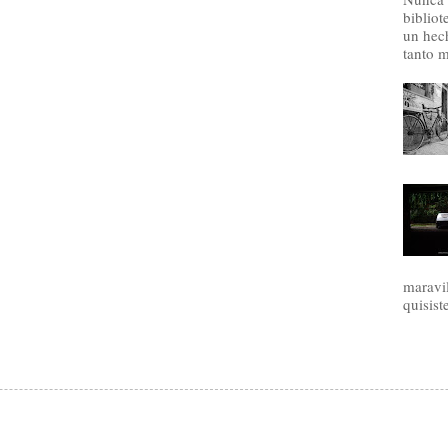
bibliot
un hec
tanto m
maravil
quisist