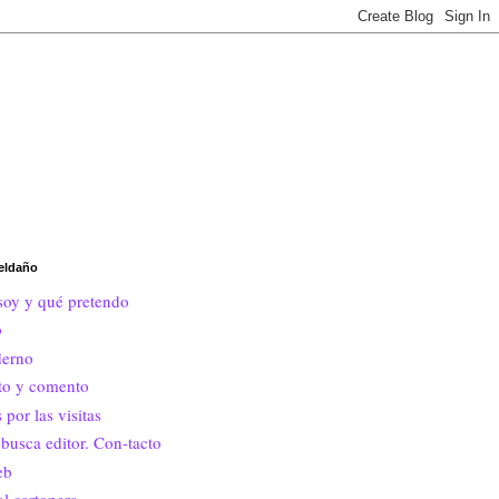
eldaño
soy y qué pretendo
o
erno
ito y comento
 por las visitas
busca editor. Con-tacto
eb