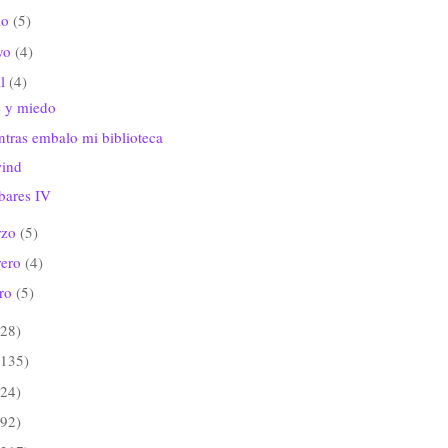
io
(5)
yo
(4)
il
(4)
e y miedo
tras embalo mi biblioteca
ind
bares IV
rzo
(5)
rero
(4)
ero
(5)
(28)
(135)
(24)
(92)