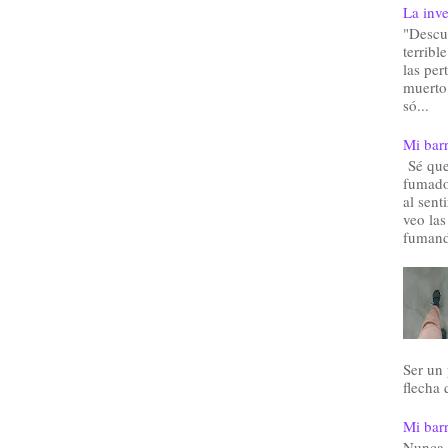
La inve
"Descu
terribl
las pe
muerto.
só...
Mi barr
Sé que 
fumado
al sent
veo las
fumand
Ser un
flecha 
Mi barr
Nunca 