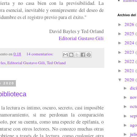
Editori
ierta y no casa bien con la previsibilidad. La
a esencial, inevitable y omnipresente del deseo de
Archivo del
tidumbre es el registro previo para el éxito."
2026
►
David Bayles y Ted Orland
2025
►
Editorial Gustavo Gili
2024
►
2023
►
tento
en
0:18
14 comentarios:
2022
►
les
,
Editorial Gustavo Gili
,
Ted Orland
2021
►
2020
▼
e 2020
dic
►
iblioteca
no
►
oct
►
la lectura es íntimo, oscuro, secreto, casi imposible
enamoramiento, si me perdonan la comparación
sep
►
olo, por su cuenta, como una especie de epifanía, o
ago
►
ontarse con otros lectores. No conozco muchas otras
jul
►
obtiene a través de la lectura, como cualquier otra