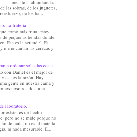
mes de la abundancia.
de las sobras, de los juguetes,
reesfuerzo, de los ba...
io. La frutería.
que como más fruta, estoy
a de pequeñas tiendas donde
en. Esa es la actitud :). Es
 y me encantan las cerezas y
an a ordenar solas las cosas
o con Daniel es el mejor de
 y esa es la razón. Hay
ima gente en nuestra cama y
somos nosotros dos, una
de laboratorio.
or existe, es un hecho
te, pero no se mide porque no
cho de nada, no es ni materia
gía, ni nada mesurable. E...