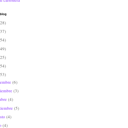
al cartonera
 blog
(28)
(37)
(54)
(49)
(25)
(54)
(53)
iembre
(6)
viembre
(3)
ubre
(4)
tiembre
(5)
sto
(4)
io
(4)