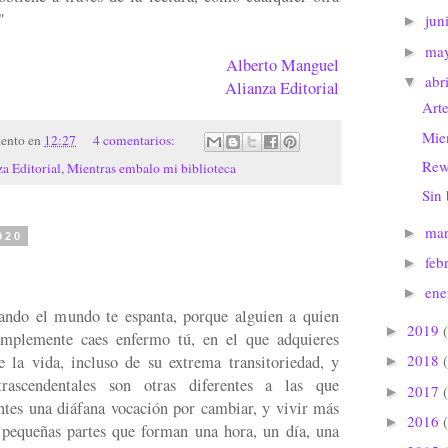
"
jun
►
ma
►
Alberto Manguel
abr
▼
Alianza Editorial
Art
Mien
tento
en
12:27
4 comentarios:
Rew
a Editorial
,
Mientras embalo mi biblioteca
Sin 
ma
►
020
feb
►
en
►
ando el mundo te espanta, porque alguien a quien
2019
►
implemente caes enfermo tú, en el que adquieres
2018
e la vida, incluso de su extrema transitoriedad, y
►
rascendentales son otras diferentes a las que
2017
►
ntes una diáfana vocación por cambiar, y vivir más
2016
►
 pequeñas partes que forman una hora, un día, una