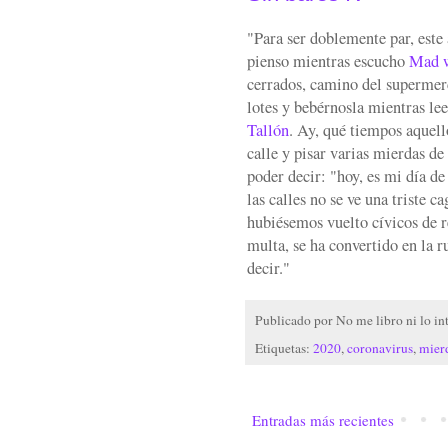
"Para ser doblemente par, este 
pienso mientras escucho
Mad 
cerrados, camino del supermer
lotes y bebérnosla mientras le
Tallón
. Ay, qué tiempos aquell
calle y pisar varias mierdas de
poder decir: "hoy, es mi día d
las calles no se ve una triste c
hubiésemos vuelto cívicos de r
multa, se ha convertido en la 
decir."
Publicado por
No me libro ni lo in
Etiquetas:
2020
,
coronavirus
,
mier
Entradas más recientes