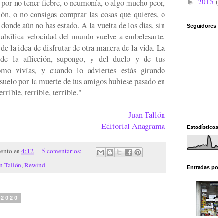
2015
por no tener fiebre, o neumonía, o algo mucho peor,
►
ón, o no consigas comprar las cosas que quieres, o
 donde aún no has estado. A la vuelta de los días, sin
Seguidores
diabólica velocidad del mundo vuelve a embelesarte.
 de la idea de disfrutar de otra manera de la vida. La
 de la aflicción, supongo, y del duelo y de tus
mo vivías, y cuando lo adviertes estás girando
suelo por la muerte de tus amigos hubiese pasado en
rrible, terrible, terrible."
Juan Tallón
Editorial Anagrama
Estadísticas
tento
en
4:12
5 comentarios:
n Tallón
,
Rewind
Entradas po
 2020