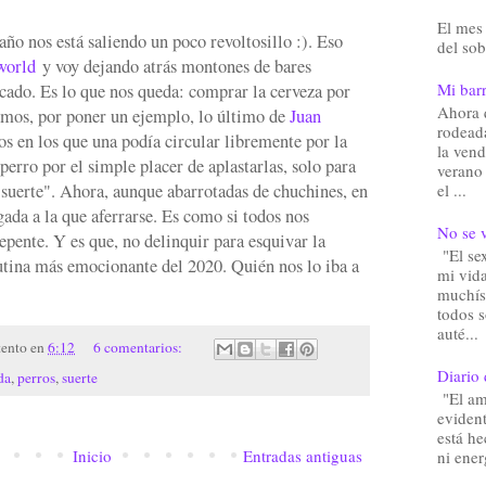
El mes 
año nos está saliendo un poco revoltosillo :). Eso
del sob
world
y voy dejando atrás montones de bares
Mi barr
cado. Es lo que nos queda: comprar la cerveza por
Ahora 
emos, por poner un ejemplo, lo último de
Juan
rodead
os en los que una podía circular libremente por la
la vend
 perro por el simple placer de aplastarlas, solo para
verano
e suerte". Ahora, aunque abarrotadas de chuchines, en
el ...
agada a la que aferrarse. Es como si todos nos
No se v
epente. Y es que, no delinquir para esquivar la
"El sex
rutina más emocionante del 2020. Quién nos lo iba a
mi vida
muchís
todos 
auté...
tento
en
6:12
6 comentarios:
Diario 
da
,
perros
,
suerte
"El am
eviden
está he
Inicio
Entradas antiguas
ni ener