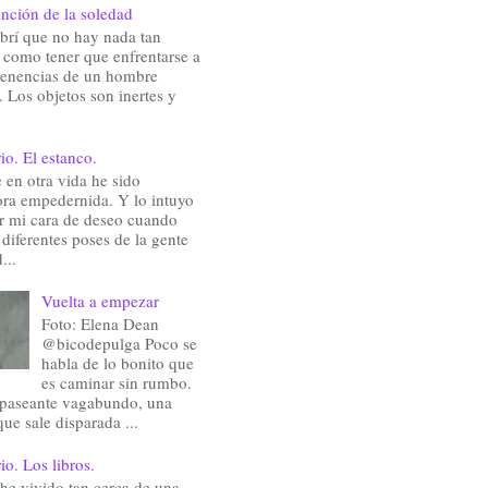
nción de la soledad
brí que no hay nada tan
e como tener que enfrentarse a
rtenencias de un hombre
 Los objetos son inertes y
io. El estanco.
en otra vida he sido
ra empedernida. Y lo intuyo
ir mi cara de deseo cuando
 diferentes poses de la gente
...
Vuelta a empezar
Foto: Elena Dean
@bicodepulga Poco se
habla de lo bonito que
es caminar sin rumbo.
 paseante vagabundo, una
que sale disparada ...
io. Los libros.
he vivido tan cerca de una