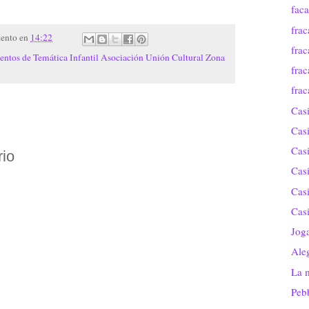
fac
fra
tento
en
14:22
fra
ntos de Temática Infantil Asociación Unión Cultural Zona
fra
fra
Casi
Casi
Casi
rio
Casi
Casi
Casi
Joga
Aleg
La 
Peb