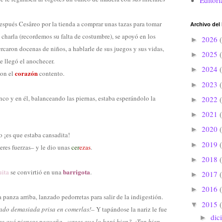
Editori
después Cesâreo por la tienda a comprar unas tazas para tomar
Archivo del
 charla (recordemos su falta de costumbre), se apoyó en los
2026
►
ercaron docenas de niños, a hablarle de sus juegos y sus vidas,
2025
►
e llegó el anochecer.
2024
►
corazón
on el
contento.
2023
►
nco y en él, balanceando las piernas, estaba esperándolo la
2022
►
2021
►
2020
►
 ¡es que estaba cansadita!
2019
►
eres fuerzas– y le dio unas
cer
ezas
.
2018
►
barrigota
uita
se convirtió en una
.
2017
►
2016
►
panza arriba, lanzado pedorretas para salir de la indigestión.
2015
▼
dado demasiada prisa en comerlas!
– Y tapándose la nariz le fue
dic
►
me qué piensas pequeña, ¿crees que lo haré bien? ¿Tan bien