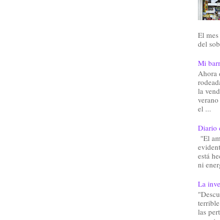
El mes 
del sob
Mi barr
Ahora 
rodead
la vend
verano
el ...
Diario 
"El am
eviden
está he
ni ener
La inve
"Descu
terribl
las pe