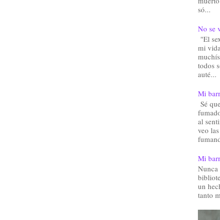
muerto.
só...
No se v
"El sex
mi vida
muchís
todos 
auté...
Mi barr
Sé que 
fumado
al sent
veo las
fumand
Mi barr
Nunca 
bibliot
un hec
tanto m