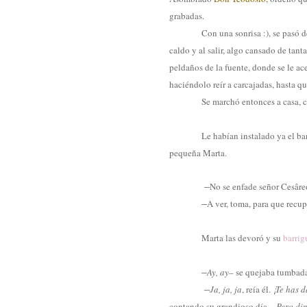
grabadas.
Con una sonrisa :), se pasó 
caldo y al salir,
algo cansado de tanta
peldaños de la fuente, donde se le ac
haciéndolo reír a carcajadas, hasta qu
Se marchó entonces a casa, c
Le habían instalado ya el ba
pequeña Marta.
–
No se enfade señor Cesâreo
–
A ver, toma, para que recup
Marta las devoró y su
barrig
–
Ay, ay
– se quejaba tumbada 
–
Ja, ja, ja
, reía él.
¡Te has 
contando su grandioso día. –
Pero di