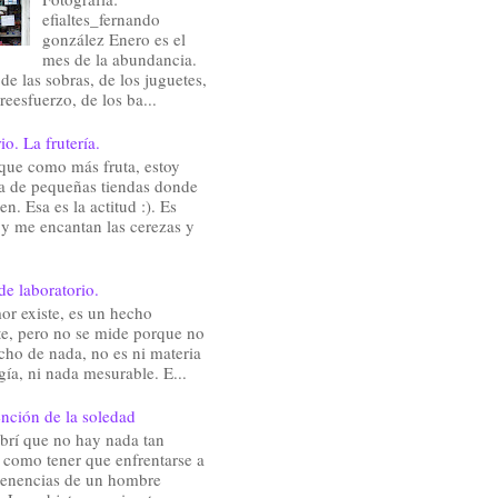
efialtes_fernando
gonzález Enero es el
mes de la abundancia.
de las sobras, de los juguetes,
reesfuerzo, de los ba...
io. La frutería.
que como más fruta, estoy
a de pequeñas tiendas donde
en. Esa es la actitud :). Es
 y me encantan las cerezas y
de laboratorio.
or existe, es un hecho
te, pero no se mide porque no
cho de nada, no es ni materia
gía, ni nada mesurable. E...
nción de la soledad
brí que no hay nada tan
e como tener que enfrentarse a
rtenencias de un hombre