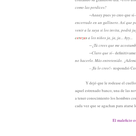
como las perdices?
–
Aaaay
pues yo creo que sí
encerrado en un gallinero. Así que po
venir a la suya si los invita, podrá ju
c
e
r
e
z
a
s
a los niños ja, ja, ja... Ayy...
–
¿Tú crees que me acostumb
–
Claro que sí
– definitivame
no hacerlo. Más entretenido. ¿Ademá
–
¡Ya lo creo!
– respondió Ce
Y dejó que le rodease el cuello 
aquel estrenado banco, una de las nov
a tener conocimiento los hombres con 
cada vez que se agachan para atarse l
El maleficio e