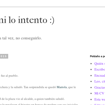
i lo intento :)
 tal vez, no conseguirlo.
2015
Peldaño a p
Quién 
Escrib
Encuad
 fue al pueblo.
Leo, c
lechera y la saludó. Tan sorprendida se quedó
Mariola
, que le
Gracias
Mi CV 
de la plaza vio al alcalde, a quien también saludó.
Esta w
e le regalasen al bigotes un banco de madera con sus iniciales