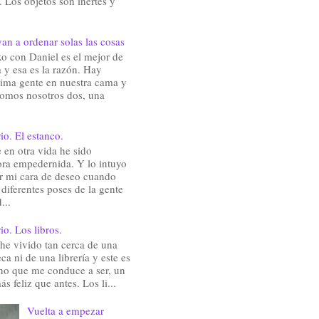
 Los objetos son inertes y
an a ordenar solas las cosas
o con Daniel es el mejor de
 y esa es la razón. Hay
ima gente en nuestra cama y
somos nosotros dos, una
io. El estanco.
en otra vida he sido
ra empedernida. Y lo intuyo
ir mi cara de deseo cuando
 diferentes poses de la gente
...
io. Los libros.
he vivido tan cerca de una
eca ni de una librería y este es
ho que me conduce a ser, un
ás feliz que antes. Los li...
Vuelta a empezar