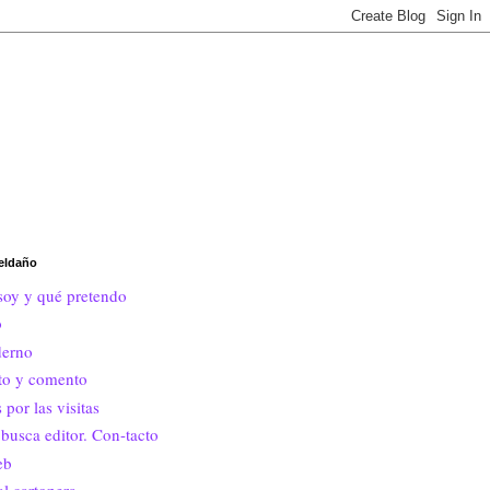
eldaño
soy y qué pretendo
o
erno
ito y comento
 por las visitas
busca editor. Con-tacto
eb