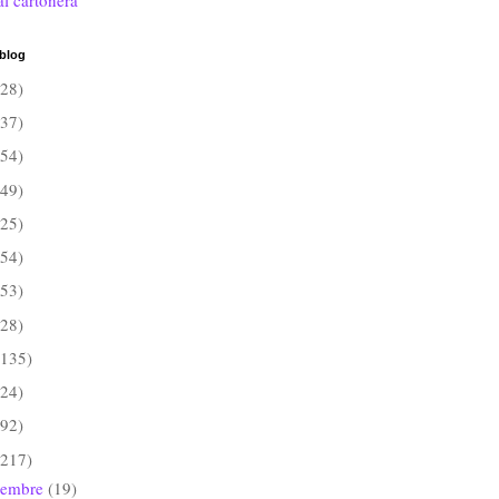
al cartonera
 blog
(28)
(37)
(54)
(49)
(25)
(54)
(53)
(28)
(135)
(24)
(92)
(217)
iembre
(19)