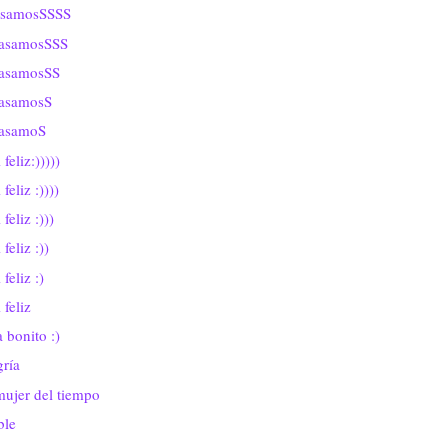
asamosSSSS
casamosSSS
casamosSS
casamosS
casamoS
 feliz:)))))
 feliz :))))
 feliz :)))
 feliz :))
 feliz :)
 feliz
 bonito :)
ría
mujer del tiempo
ble