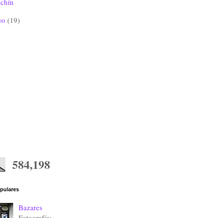
uchín
yo
(19)
584,198
pulares
Bazares
Fotografía: