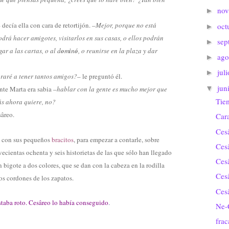
no
►
–
decía ella con cara de retortijón.
–
M
ejor,
porque no está
oct
►
drá hacer amigotes, visitarlos en sus casas, o ellos podrán
sep
►
gar a las cartas, o al d
o
m
i
n
ó
, o reunirse en la plaza y dar
ago
►
jul
►
raré a tener tantos amigos?
– le preguntó él.
jun
▼
nte Marta era sabia –
hablar con la gente es mucho mejor que
Tie
s ahora quiere, no?
sâreo.
Car
Ces
con sus pequeños
bracitos
, para empezar a contarle, sobre
Ces
ecientas ochenta y seis historietas de las que sólo han llegado
Ces
bigote a dos colores, que se dan con la cabeza en la rodilla
Ces
os cordones de los zapatos.
Ces
staba roto. Cesâreo lo había conseguido
.
Ne-
fra