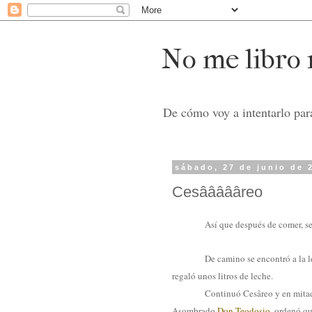
No me libro n
De cómo voy a intentarlo para
sábado, 27 de junio de 
Cesâââââreo
Así que después de comer, se
De camino se encontró a la 
regaló unos litros de leche.
Continuó Cesâreo y en mitad 
Asombrado
Don Teodosio
, ordenó qu