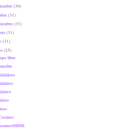
viembre
(30)
ubre
(31)
tiembre
(31)
sto
(31)
io
(31)
io
(25)
mpo libre
amelito
âââââreo
ââââreo
âââreo
ââreo
âreo
Cesâreo
casamosSSSSS