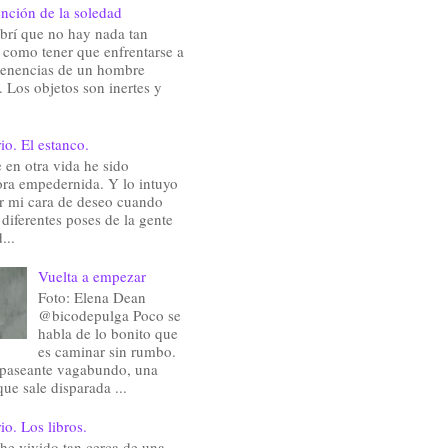
nción de la soledad
brí que no hay nada tan
e como tener que enfrentarse a
rtenencias de un hombre
 Los objetos son inertes y
io. El estanco.
en otra vida he sido
ra empedernida. Y lo intuyo
ir mi cara de deseo cuando
 diferentes poses de la gente
...
Vuelta a empezar
Foto: Elena Dean
@bicodepulga Poco se
habla de lo bonito que
es caminar sin rumbo.
 paseante vagabundo, una
que sale disparada ...
io. Los libros.
he vivido tan cerca de una