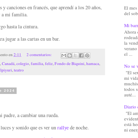
 y canciones en francés, que aprendí a los 20 años,
El mes 
del sob
r a mi familia.
Mi barr
go hasta la cintura.
Ahora 
rodead
a jugar a las cartas en un bar.
la vend
verano
el ...
tento
en
2:11
2 comentarios:
,
Canadá
,
colegio
,
familia
,
feliz
,
Fondo de Biquini
,
hamaca
,
No se v
lpiyuri
,
teatro
"El sex
mi vida
muchís
todos 
e 2024
auté...
Diario 
"El am
i padre, a cambiar una rueda.
eviden
está he
luces y sonido que es ver un
rallye
de noche.
ni ener