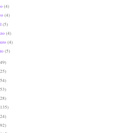
io
(4)
yo
(4)
il
(5)
rzo
(4)
rero
(4)
ero
(5)
(49)
(25)
(54)
(53)
(28)
(135)
(24)
(92)