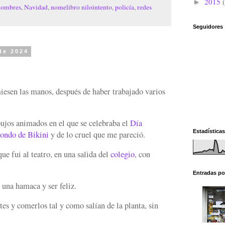
2015
►
hombres
,
Navidad
,
nomelibro nilointento
,
policía
,
redes
Seguidores
de 2024
esen las manos, después de haber trabajado varios
ujos animados en el que se celebraba el
Día
Estadísticas
ondo de Bikini
y de lo cruel que me pareció.
e fui al teatro, en una salida del
colegio
, con
Entradas po
una hamaca y ser feliz.
es y comerlos tal y como salían de la planta, sin