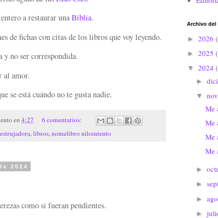
Editori
entero a restaurar una
Biblia
.
Archivo del
s de fichas con citas de los libros que voy leyendo.
2026
►
2025
►
 y no ser correspondida.
2024
▼
 al amor.
dic
►
ue se está cuándo no te gusta nadie.
no
▼
Me 
tento
en
4:27
6 comentarios:
Me 
estrujadora
,
libros
,
nomelibro nilointento
Me 
Me 
de 2024
oct
►
sep
►
ago
►
erezas como si fueran pendientes.
jul
►