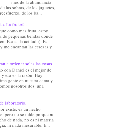
mes de la abundancia.
de las sobras, de los juguetes,
reesfuerzo, de los ba...
io. La frutería.
que como más fruta, estoy
a de pequeñas tiendas donde
en. Esa es la actitud :). Es
 y me encantan las cerezas y
an a ordenar solas las cosas
o con Daniel es el mejor de
 y esa es la razón. Hay
ima gente en nuestra cama y
somos nosotros dos, una
de laboratorio.
or existe, es un hecho
te, pero no se mide porque no
cho de nada, no es ni materia
gía, ni nada mesurable. E...