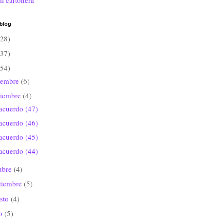
al cartonera
 blog
(28)
(37)
(54)
iembre
(6)
viembre
(4)
acuerdo (47)
acuerdo (46)
acuerdo (45)
acuerdo (44)
ubre
(4)
tiembre
(5)
sto
(4)
io
(5)