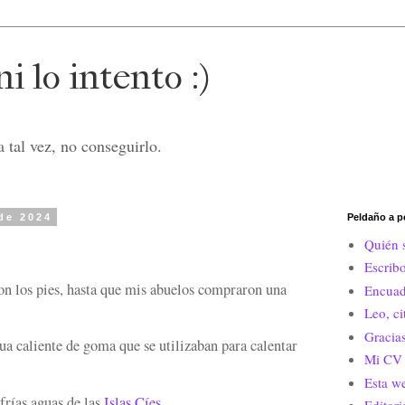
i lo intento :)
 tal vez, no conseguirlo.
de 2024
Peldaño a p
Quién 
Escrib
on los pies, hasta que mis abuelos compraron una
Encuad
Leo, c
Gracias
ua caliente de goma que se utilizaban para calentar
Mi CV 
Esta w
frías aguas de las
Islas Cíes
.