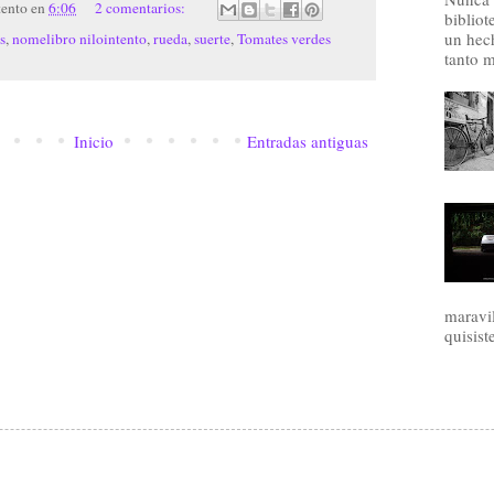
tento
en
6:06
2 comentarios:
bibliot
un hec
s
,
nomelibro nilointento
,
rueda
,
suerte
,
Tomates verdes
tanto m
Inicio
Entradas antiguas
maravil
quisist