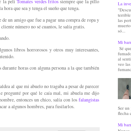
 la peli
Tomates verdes fritos
siempre que la pillo
La inve
la hora que sea y tenga el sueño que tenga.
"Descu
terribl
e de un amigo que fue a pagar una compra de ropa y
las pe
muerto.
l cliente número no sé cuantos, le salía gratis.
só...
ando.
Mi barr
Sé que 
gunos libros horrorosos y otros muy interesantes,
fumado
ntenido.
al sent
veo las
s durante horas con alguna persona a la que también
fumand
aldea al que mi abuelo no tragaba a pesar de parecer
e pregunté por qué le caía mal, mi abuela me dijo
 hombre, entonces un chico, salía con los
falangistas
sacar a algunos hombres, para fusilarlos.
Ser un
flecha 
Mi barr
Nunca 