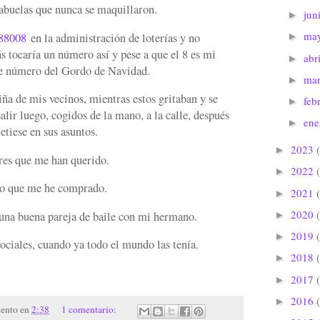
abuelas que nunca se maquillaron.
jun
►
ma
88008
en la administración de loterías y no
►
 tocaría un número así y pese a que el 8 es mi
abr
►
ue número del Gordo de Navidad.
ma
►
iña de mis vecinos, mientras estos gritaban y se
feb
►
salir luego, cogidos de la mano, a la calle, después
en
►
tiese en sus asuntos.
2023
►
res que me han querido.
2022
►
ro que me he comprado.
2021
►
2020
na buena pareja de baile con mi hermano.
►
2019
►
ociales, cuando ya todo el mundo las tenía.
2018
►
2017
►
2016
►
tento
en
2:38
1 comentario: