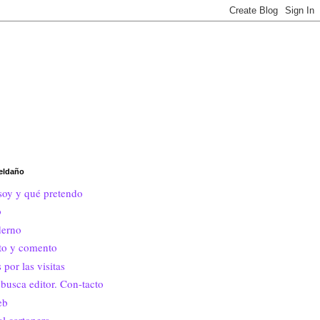
eldaño
soy y qué pretendo
o
erno
ito y comento
 por las visitas
busca editor. Con-tacto
eb