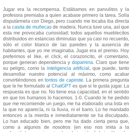
Jugar era la recompensa. Estábamos en parvulitos y la
profesora premiaba a quien acabase primero la tarea. Solía
disputármela con Diego, pero cuando me tocaba iba directa
a la
casita de muñecas
de madera. Nunca tuve una, así que
esta me provocaba curiosidad; todos aquellos mueblecitos
distribuidos en estancias diminutas que ya casi no recuerdo,
sólo el color blanco de las paredes y la ausencia de
habitantes, que yo me imaginaba. Jugar era el premio. Hoy
preferimos el like, el click, el corazoncito, el comentario,
porque generan dependencia y
dopamina
. Claro que tiene
su peligro, como la
inteligencia artificial
, que puede, tanto
desarrollar nuestro potencial al máximo, como acabar
convirtiéndonos en
tontos de capirote
. La primera pregunta
que le he formulado al
ChatGPT
es que si le gusta jugar. La
respuesta es que no. No tiene esa capacidad, en el sentido
en que los humanos lo hacemos. 1-0. Cuando le he pedido
que me recomiende un juego, me ha elaborado una lista en
la que no aparecía, ni la lluvia, ni el barro. Lo he mandado
entonces a la mierda e inmediatamente se ha disculpado.
Lo han educado bien, pero me ha dado cierta pena que,
como a algunos de nosotros (en eso nos imita a la