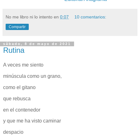
No me libro ni lo intento
en
0:07
10 comentarios:
Compartir
sábado, 8 de mayo de 2021
Rutina
A veces me siento
minúscula como un grano,
como el gitano
que rebusca
en el contenedor
y que me ha visto caminar
despacio