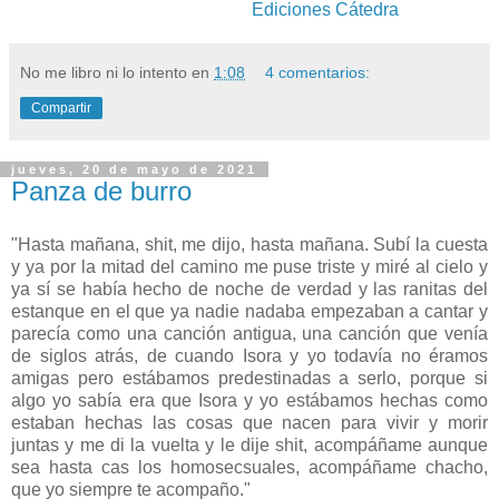
Ediciones Cátedra
No me libro ni lo intento
en
1:08
4 comentarios:
Compartir
jueves, 20 de mayo de 2021
Panza de burro
"Hasta mañana, shit, me dijo, hasta mañana. Subí la cuesta
y ya por la mitad del camino me puse triste y miré al cielo y
ya sí se había hecho de noche de verdad y las ranitas del
estanque en el que ya nadie nadaba empezaban a cantar y
parecía como una canción antigua, una canción que venía
de siglos atrás, de cuando Isora y yo todavía no éramos
amigas pero estábamos predestinadas a serlo, porque si
algo yo sabía era que Isora y yo estábamos hechas como
estaban hechas las cosas que nacen para vivir y morir
juntas y me di la vuelta y le dije shit, acompáñame aunque
sea hasta cas los homosecsuales, acompáñame chacho,
que yo siempre te acompaño."