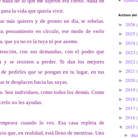
Editori
nada de lo que me dijeron era cierto. Nada de
para la vida que quería vivir.
Archivo del
ue más quieres y de pronto un día, te rebelas.
2026
►
 su pensamiento en círculo, ese modo de verlo
2025
►
a, que ya no es la tuya ni por asomo.
2024
►
atención, con sus demandas, con el poder que
2023
►
2022
i y se resisten a perder. Te dan los mejores
►
2021
►
 de pedirles que se pongan en tu lugar, en tus
2020
►
ue te desplacen hacia las suyas.
2019
►
aro. Son individuos, como todos los demás. Como
2018
►
acerlo no les ayudas.
2017
►
2016
►
empeora cuando lo ves. Esa casa repleta de
2015
▼
o que, en realidad, está lleno de mentiras. Uno
dic
►