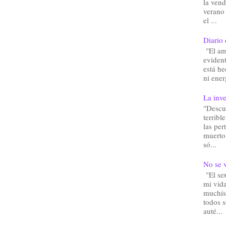
la vend
verano
el ...
Diario 
"El am
eviden
está he
ni ener
La inve
"Descu
terribl
las pe
muerto.
só...
No se v
"El sex
mi vida
muchís
todos 
auté...