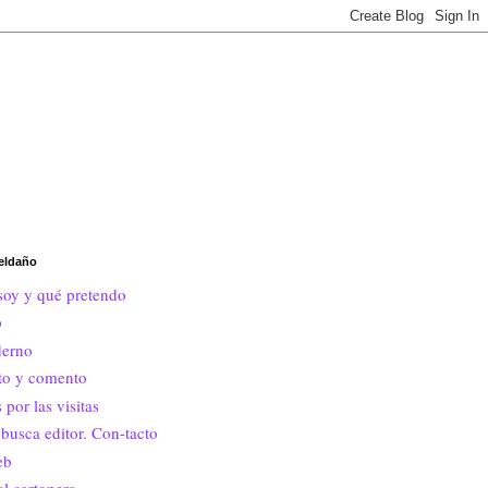
eldaño
soy y qué pretendo
o
erno
ito y comento
 por las visitas
busca editor. Con-tacto
eb