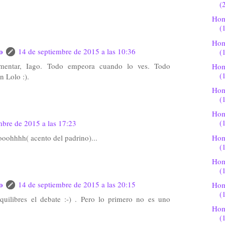
(
Hom
(
Hom
o
14 de septiembre de 2015 a las 10:36
(
omentar, Iago. Todo empeora cuando lo ves. Todo
Hom
(
n Lolo :).
Hom
(
Hom
(
mbre de 2015 a las 17:23
Hom
ooohhhh( acento del padrino)...
(
Hom
(
o
14 de septiembre de 2015 a las 20:15
Hom
(
uilibres el debate :-) . Pero lo primero no es uno
Hom
(