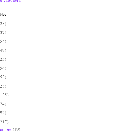
al cartonera
 blog
(28)
(37)
(54)
(49)
(25)
(54)
(53)
(28)
(135)
(24)
(92)
(217)
iembre
(19)