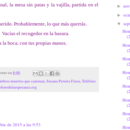
nal, la mesa sin patas y la vajilla, partida en el
no
►
oct
►
sep
erido. Probablemente, lo que más querrás.
▼
Hom
.
Vacías el recogedor en la basura.
(
a la boca, con tus propias manos.
Hom
(
Hom
(
Hom
tento
en
8:00
(
mbres muertos que caminan
,
Susana Pereira Fiuza
,
Teléfono
Hom
lefonodelaesperanza.org
(
Hom
(
Hom
(
bre de 2015 a las 9:53
Hom