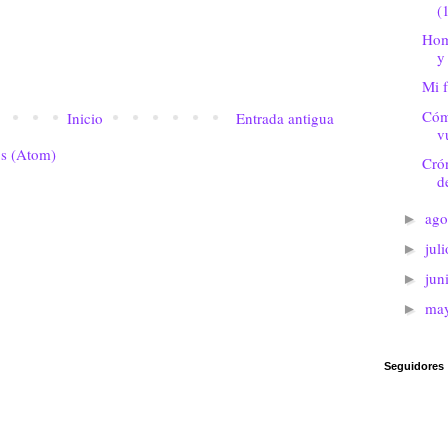
(
Hom
y
Mi f
Cóm
Inicio
Entrada antigua
vu
os (Atom)
Crón
d
ago
►
jul
►
jun
►
ma
►
Seguidores