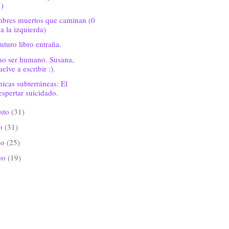
1)
bres muertos que caminan (0
 a la izquierda)
uturo libro entraña.
o ser humano. Susana,
elve a escribir :).
icas subterráneas: El
espertar suicidado.
sto
(31)
io
(31)
io
(25)
yo
(19)