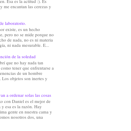
en. Esa es la actitud :). Es
 y me encantan las cerezas y
de laboratorio.
or existe, es un hecho
te, pero no se mide porque no
cho de nada, no es ni materia
gía, ni nada mesurable. E...
nción de la soledad
brí que no hay nada tan
e como tener que enfrentarse a
rtenencias de un hombre
 Los objetos son inertes y
an a ordenar solas las cosas
o con Daniel es el mejor de
 y esa es la razón. Hay
ima gente en nuestra cama y
somos nosotros dos, una