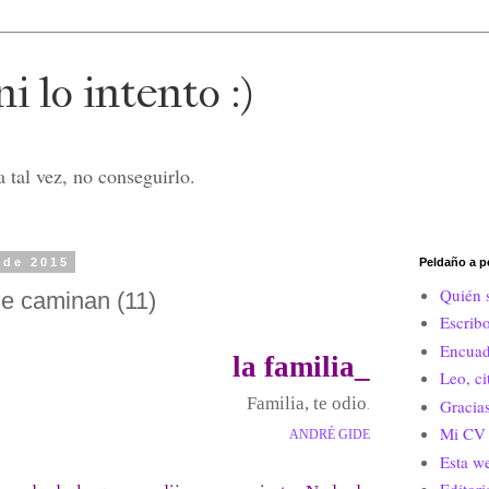
i lo intento :)
 tal vez, no conseguirlo.
 de 2015
Peldaño a p
Quién 
e caminan (11)
Escrib
Encuad
la familia_
Leo, c
Familia, te odio
Gracias
.
Mi CV 
ANDRÉ GIDE
Esta w