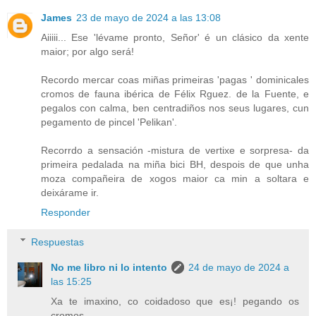
James
23 de mayo de 2024 a las 13:08
Aiiiii... Ese 'lévame pronto, Señor' é un clásico da xente
maior; por algo será!
Recordo mercar coas miñas primeiras 'pagas ' dominicales
cromos de fauna ibérica de Félix Rguez. de la Fuente, e
pegalos con calma, ben centradiños nos seus lugares, cun
pegamento de pincel 'Pelikan'.
Recorrdo a sensación -mistura de vertixe e sorpresa- da
primeira pedalada na miña bici BH, despois de que unha
moza compañeira de xogos maior ca min a soltara e
deixárame ir.
Responder
Respuestas
No me libro ni lo intento
24 de mayo de 2024 a
las 15:25
Xa te imaxino, co coidadoso que es¡! pegando os
cromos...