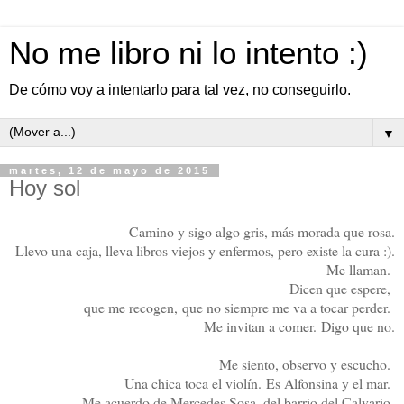
No me libro ni lo intento :)
De cómo voy a intentarlo para tal vez, no conseguirlo.
▼
martes, 12 de mayo de 2015
Hoy sol
Camino y sigo algo gris, más morada que rosa.
Llevo una caja, lleva libros viejos y enfermos, pero existe la cura :).
Me llaman.
Dicen que espere,
que me recogen,
que no siempre me va a tocar perder.
Me invitan a comer.
Digo que no.
Me siento, observo y escucho.
Una chica toca el violín.
Es Alfonsina y el mar.
Me acuerdo de Mercedes Sosa, del barrio del Calvario