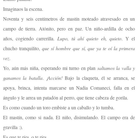
Imaginaos la escena.
Noventa y seis centímetros de mastín moteado atravesado en un
campo de tierra. Atónito, pero en paz. Un niño-ardilla de ocho
años, cogiendo carrerilla.
Lupo, tú ahí quieto eh, quieto
. Y el
chucho tranquilito,
que sí hombre que sí, que ya te oí la primera
vez
.
Yo, aún más niña, esperando mi turno en plan
saltamos la valla y
ganamos la batalla
.
¡Acción!
Bajo la claqueta, él se arranca, se
apoya, brinca, intenta marcarse un Nadia Comaneci, falla en el
ángulo y le arrea un patadón al perro, que tiene cabeza de gorila.
Es como cuando un toro embiste a un caballo y lo tumba.
El mastín, como si nada. El niño, disimulando. El campo era de
gravilla :).
Es que te ríes, o te ríes.