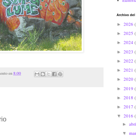
Editori
Archivo del
2026
►
2025
►
2024
►
2023
►
2022
►
2021
►
tento
en
8:00
2020
►
2019
►
2018
►
2017
►
2016
▼
rio
abr
►
ma
▼