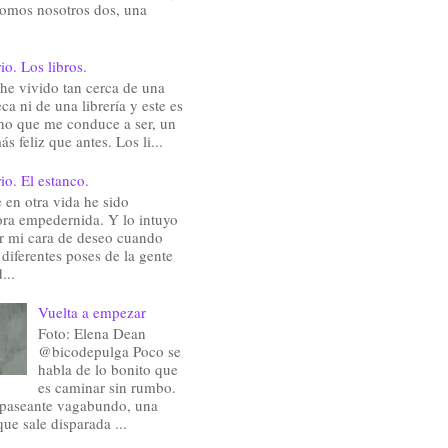
somos nosotros dos, una
io. Los libros.
he vivido tan cerca de una
eca ni de una librería y este es
ho que me conduce a ser, un
ás feliz que antes. Los li...
io. El estanco.
en otra vida he sido
ra empedernida. Y lo intuyo
ir mi cara de deseo cuando
 diferentes poses de la gente
...
Vuelta a empezar
Foto: Elena Dean
@bicodepulga Poco se
habla de lo bonito que
es caminar sin rumbo.
 paseante vagabundo, una
que sale disparada ...