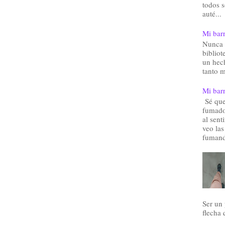
todos 
auté...
Mi barr
Nunca 
bibliot
un hec
tanto m
Mi barr
Sé que 
fumado
al sent
veo las
fumand
Ser un
flecha 