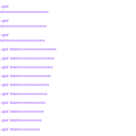
a qué
urosssssssssssssssssssssss
a qué
urossssssssssssssssssssss
a qué
urosssssssssssssssssssss
 qué murossssssssssssssssssss
 qué murosssssssssssssssssss
 qué murossssssssssssssssss
 qué murosssssssssssssssss
 qué murossssssssssssssss
 qué murosssssssssssssss
 qué murossssssssssssss
 qué murosssssssssssss
 qué murossssssssssss
 qué murosssssssssss