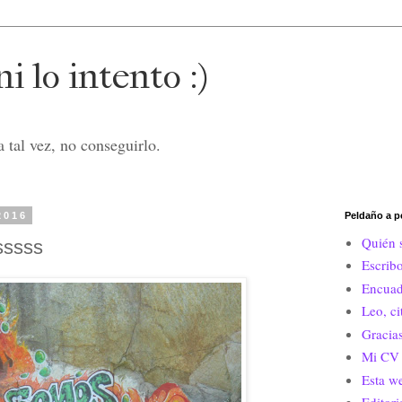
i lo intento :)
 tal vez, no conseguirlo.
2016
Peldaño a p
Quién 
sssss
Escrib
Encuad
Leo, c
Gracias
Mi CV 
Esta w