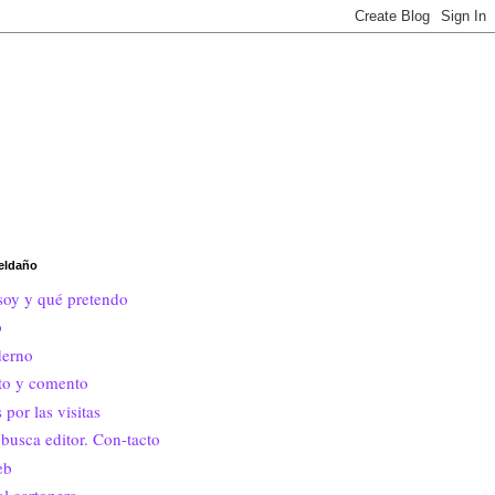
eldaño
soy y qué pretendo
o
erno
ito y comento
 por las visitas
busca editor. Con-tacto
eb