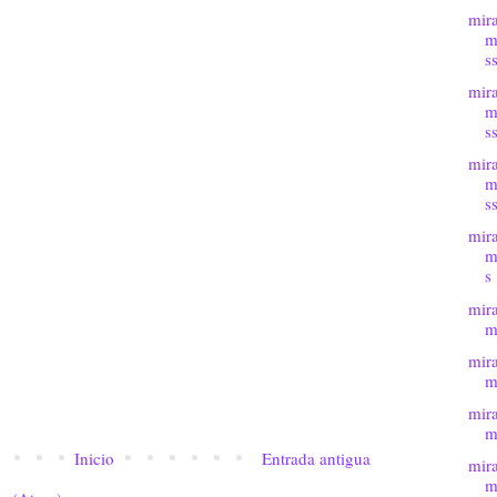
mir
m
s
mir
m
s
mir
m
s
mir
m
s
mir
m
mir
m
mir
m
Inicio
Entrada antigua
mir
m