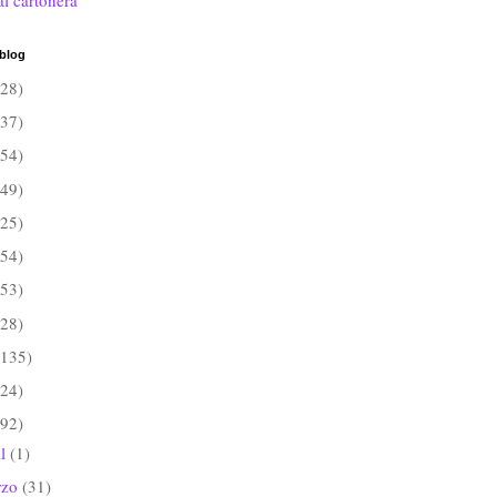
al cartonera
 blog
(28)
(37)
(54)
(49)
(25)
(54)
(53)
(28)
(135)
(24)
(92)
il
(1)
rzo
(31)