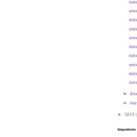
mira
mir
mir
mir
mir
mir
mir
mir
mir
mir
feb
►
en
►
2015
►
Seguidores