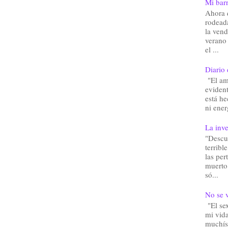
Mi barr
Ahora 
rodead
la vend
verano
el ...
Diario 
"El am
eviden
está he
ni ener
La inve
"Descu
terribl
las pe
muerto.
só...
No se v
"El sex
mi vida
muchís