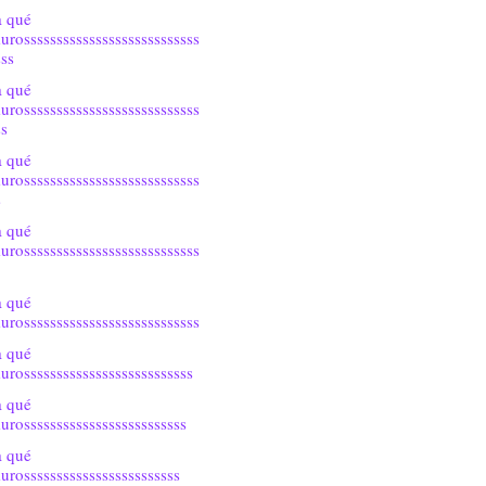
a qué
urosssssssssssssssssssssssssss
sss
a qué
urosssssssssssssssssssssssssss
ss
a qué
urosssssssssssssssssssssssssss
s
a qué
urosssssssssssssssssssssssssss
a qué
urosssssssssssssssssssssssssss
a qué
urossssssssssssssssssssssssss
a qué
urosssssssssssssssssssssssss
a qué
urossssssssssssssssssssssss