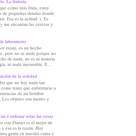
io. La frutería.
que como más fruta, estoy
a de pequeñas tiendas donde
en. Esa es la actitud :). Es
 y me encantan las cerezas y
de laboratorio.
or existe, es un hecho
te, pero no se mide porque no
cho de nada, no es ni materia
gía, ni nada mesurable. E...
nción de la soledad
brí que no hay nada tan
e como tener que enfrentarse a
rtenencias de un hombre
 Los objetos son inertes y
an a ordenar solas las cosas
o con Daniel es el mejor de
 y esa es la razón. Hay
ima gente en nuestra cama y