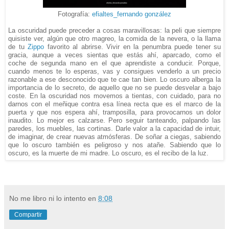
Fotografía:
efialtes_fernando gonzález
La oscuridad puede preceder a cosas maravillosas: la peli que siempre
quisiste ver, algún que otro magreo, la comida de la nevera, o la llama
de tu
Zippo
favorito al abrirse. Vivir en la penumbra puede tener su
gracia, aunque a veces sientas que estás ahí, aparcado, como el
coche de segunda mano en el que aprendiste a conducir. Porque,
cuando menos te lo esperas, vas y consigues venderlo a un precio
razonable a ese desconocido que te cae tan bien. Lo oscuro alberga la
importancia de lo secreto, de aquello que no se puede desvelar a bajo
coste. En la oscuridad nos movemos a tientas, con cuidado, para no
darnos con el meñique contra esa línea recta que es el marco de la
puerta y que nos espera ahí, tramposilla, para provocarnos un dolor
inaudito. Lo mejor es calzarse. Pero seguir tanteando, palpando las
paredes, los muebles, las cortinas. Darle valor a la capacidad de intuir,
de imaginar, de crear nuevas atmósferas. De soñar a ciegas, sabiendo
que lo oscuro también es peligroso y nos atañe. Sabiendo que lo
oscuro, es la muerte de mi madre. Lo oscuro, es el recibo de la luz.
No me libro ni lo intento
en
8:08
Compartir