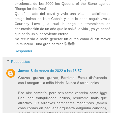
excelencia de los 2000 los Queens of the Stone age de
"Songs for the Deaf"
Quedó tocado del covid y vivió una vida de adiciónes ,
amigo íntimo de Kurt Cobain y que le debe seguir vivo a
Courtney Love , la cual le pago un tratamiento de
desintoxicación de un año que le salvó la vida , yo ya pensé
que sería un superviviente eterno.
No recuerdo a nadie generar un aurea como él sin mover
un músculo...una gran perdida😔😔😔
Responder
Respuestas
James
8 de marzo de 2022 a las 18:57
Grazas, grazas, grazas, Barrilete! Estou disfrutando
con Lanegan... a miña idade. Nunca é tarde, seica.
Ese aire sombrío, pero sen tanta xenreira como Iggy
Pop, con tranquilidade incluso, resultame máis que
atractivo. Os arranxos parecenme magníficos (tamén
coas cordas en pequena orquestra dalgunha canción),
e aínda que nas últimas obras ten un vibrado gutural