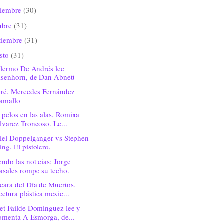
viembre
(30)
ubre
(31)
tiembre
(31)
sto
(31)
llermo De Andrés lee
isenhorn, de Dan Abnett
iré. Mercedes Fernández
amallo
pelos en las alas. Romina
lvarez Troncoso. Le...
iel Doppelganger vs Stephen
ing. El pistolero.
ndo las noticias: Jorge
asales rompe su techo.
cara del Día de Muertos.
ectura plástica mexic...
et Faílde Dominguez lee y
omenta A Esmorga, de...