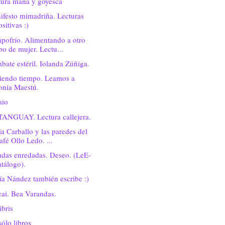
tura maña y goyesca
ifesto mimadriña. Lecturas
sitivas :)
pofrío. Alimentando a otro
ipo de mujer. Lectu...
ate estéril. Iolanda Zúñiga.
iendo tiempo. Leamos a
onia Maestú.
aio
ANGUAY. Lectura callejera.
ia Carballo y las paredes del
afé Ollo Ledo. ...
adas enredadas. Deseo. (LeE-
atálogo).
a Nández también escribe :)
ai. Bea Varandas.
ibris
ólo libros