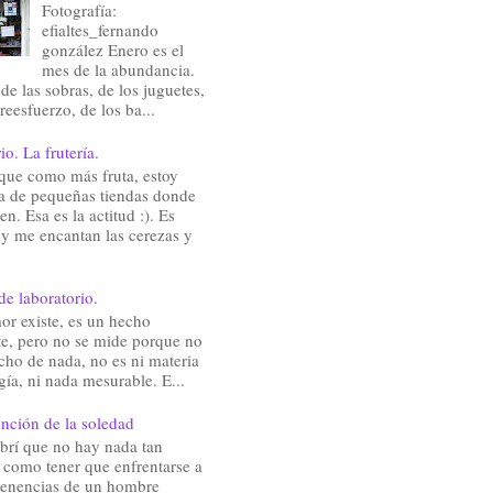
Fotografía:
efialtes_fernando
gonzález Enero es el
mes de la abundancia.
de las sobras, de los juguetes,
reesfuerzo, de los ba...
io. La frutería.
que como más fruta, estoy
a de pequeñas tiendas donde
en. Esa es la actitud :). Es
 y me encantan las cerezas y
de laboratorio.
or existe, es un hecho
te, pero no se mide porque no
cho de nada, no es ni materia
gía, ni nada mesurable. E...
nción de la soledad
brí que no hay nada tan
e como tener que enfrentarse a
rtenencias de un hombre