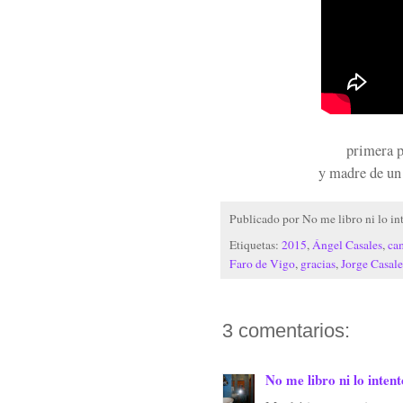
primera p
y madre de un
Publicado por
No me libro ni lo in
Etiquetas:
2015
,
Ángel Casales
,
ca
Faro de Vigo
,
gracias
,
Jorge Casale
3 comentarios:
No me libro ni lo intent