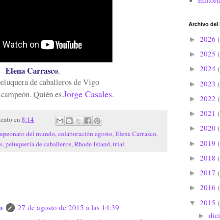
Editori
Archivo del
2026
►
2025
►
2024
►
Elena Carrasco
,
eluquera de caballeros de Vigo
2023
►
Jorge Casales
 campeón. Quién es
.
2022
►
2021
►
tento
en
8:14
2020
►
mpeonato del mundo
,
colaboración agosto
,
Elena Carrasco
,
2019
►
s
,
peluquería de caballeros
,
Rhode Island
,
trial
2018
►
2017
►
2016
►
2015
▼
o
27 de agosto de 2015 a las 14:39
dic
►