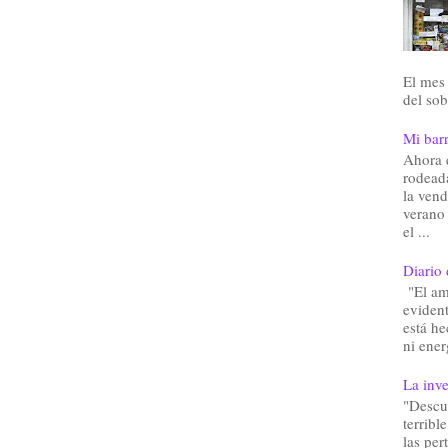
El mes 
del sob
Mi barr
Ahora 
rodead
la vend
verano
el ...
Diario 
"El am
eviden
está he
ni ener
La inve
"Descu
terribl
las pe