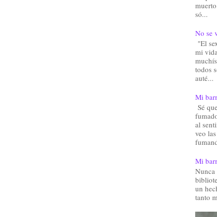
muerto.
só...
No se v
"El sex
mi vida
muchís
todos 
auté...
Mi barr
Sé que 
fumado
al sent
veo las
fumand
Mi barr
Nunca 
bibliot
un hec
tanto m