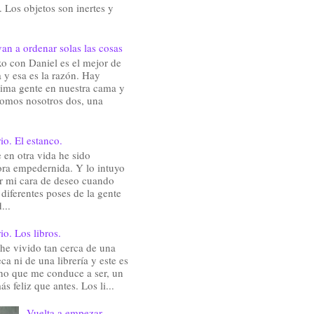
 Los objetos son inertes y
an a ordenar solas las cosas
o con Daniel es el mejor de
 y esa es la razón. Hay
ima gente en nuestra cama y
somos nosotros dos, una
io. El estanco.
en otra vida he sido
ra empedernida. Y lo intuyo
ir mi cara de deseo cuando
 diferentes poses de la gente
...
io. Los libros.
he vivido tan cerca de una
eca ni de una librería y este es
ho que me conduce a ser, un
ás feliz que antes. Los li...
Vuelta a empezar