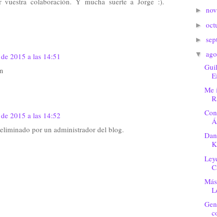
 vuestra colaboración. Y mucha suerte a Jorge :).
no
►
oct
►
sep
►
ago
▼
 de 2015 a las 14:51
Gui
ón
E
Me 
R
Con 
 de 2015 a las 14:52
Á
 eliminado por un administrador del blog.
Dan
K
Leye
C
Más
L
Gen
c