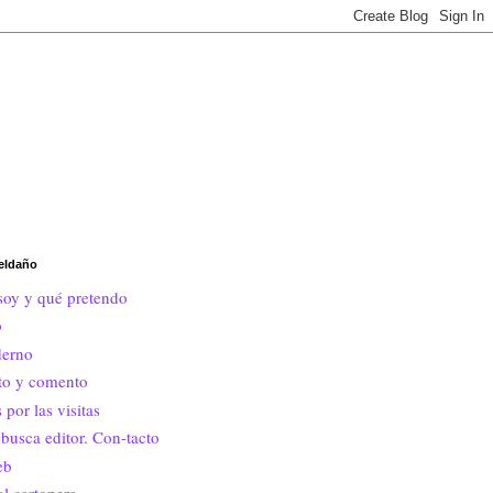
eldaño
soy y qué pretendo
o
erno
ito y comento
 por las visitas
busca editor. Con-tacto
eb