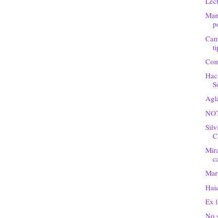
Lec
Man
po
Cam
t
Comb
Hac
S
Agl
NOT
Silv
C
Mir
c
Marí
Haic
Ex l
No s