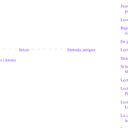
Juan
p
Lec
Bajo
r
En p
Inicio
Entrada antigua
Lect
Dení
os (Atom)
Si h
M
Lect
Lect
P
Lect
L
La c
l