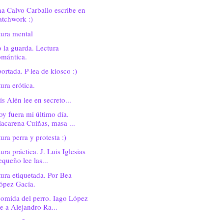
a Calvo Carballo escribe en
atchwork :)
tura mental
 la guarda. Lectura
omántica.
ortada. P-lea de kiosco :)
ura erótica.
s Alén lee en secreto...
oy fuera mi último día.
acarena Cuiñas, masa ...
ura perra y protesta :)
ura práctica. J. Luis Iglesias
equeño lee las...
ura etiquetada. Por Bea
ópez Gacía.
omida del perro. Iago López
ee a Alejandro Ra...