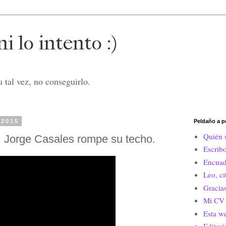
i lo intento :)
 tal vez, no conseguirlo.
 2015
Peldaño a p
Quién 
: Jorge Casales rompe su techo.
Escrib
Encuad
Leo, c
Gracias
Mi CV 
Esta w