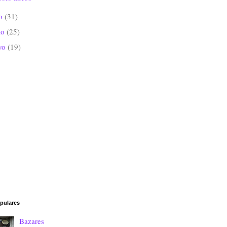
io
(31)
io
(25)
yo
(19)
pulares
Bazares