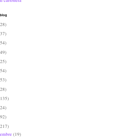
al cartonera
 blog
(28)
(37)
(54)
(49)
(25)
(54)
(53)
(28)
(135)
(24)
(92)
(217)
iembre
(19)