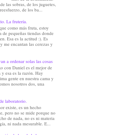
de las sobras, de los juguetes,
reesfuerzo, de los ba...
io. La frutería.
que como más fruta, estoy
a de pequeñas tiendas donde
en. Esa es la actitud :). Es
 y me encantan las cerezas y
an a ordenar solas las cosas
o con Daniel es el mejor de
 y esa es la razón. Hay
ima gente en nuestra cama y
somos nosotros dos, una
de laboratorio.
or existe, es un hecho
te, pero no se mide porque no
cho de nada, no es ni materia
gía, ni nada mesurable. E...