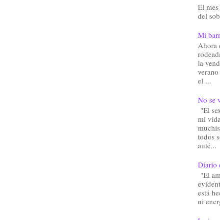
El mes 
del sob
Mi barr
Ahora 
rodead
la vend
verano
el ...
No se v
"El sex
mi vida
muchís
todos 
auté...
Diario 
"El am
eviden
está he
ni ener