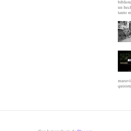
bibliot
un hec
tanto m
maravil
quisist