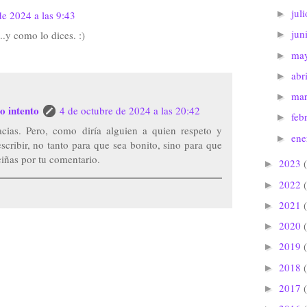
jul
►
de 2024 a las 9:43
jun
..y como lo dices. :)
►
ma
►
abr
►
ma
►
o intento
4 de octubre de 2024 a las 20:42
feb
►
cias. Pero, como diría alguien a quien respeto y
en
►
escribir, no tanto para que sea bonito, sino para que
iñas por tu comentario.
2023
►
2022
►
2021
►
2020
►
2019
►
2018
►
2017
►