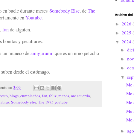
Editori
o en bucle durante meses
Somebody Else
, de
The
Archivo del
toriamente en
Youtube
.
2026
►
r,
fan
de alguien.
2025
►
 bonitas y peculiares.
2024
▼
dic
►
o un muñeco de
amigurumi
, que es un niño pelocho
no
►
oct
►
 suben desde el estómago.
sep
▼
Me 
tento
en
3:09
Me 
cesto
,
blogs
,
cumpleaños
,
fan
,
feliz
,
manos
,
me acuerdo
,
Me 
labras
,
Somebody else
,
The 1975 youtube
Me 
Me 
ago
►