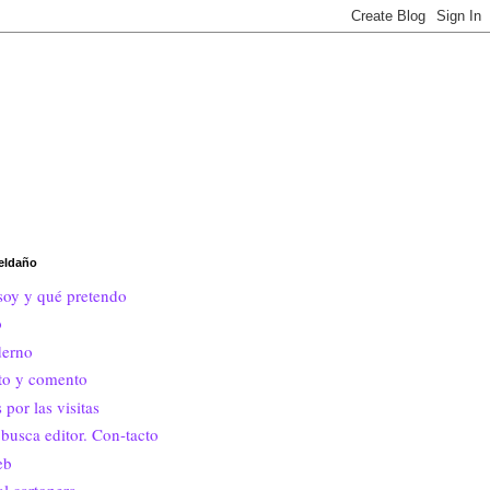
eldaño
soy y qué pretendo
o
erno
ito y comento
 por las visitas
busca editor. Con-tacto
eb