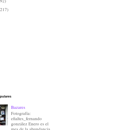
(92)
(217)
pulares
Bazares
Fotografía:
efialtes_fernando
gonzález Enero es el
mes de la abundancia.