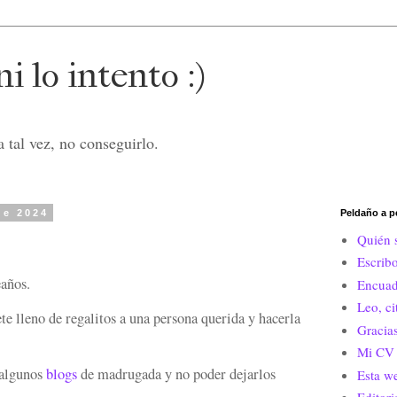
i lo intento :)
 tal vez, no conseguirlo.
de 2024
Peldaño a p
Quién 
Escrib
años.
Encuad
Leo, c
e lleno de regalitos a una persona querida y hacerla
Gracias
Mi CV 
 algunos
blogs
de madrugada y no poder dejarlos
Esta w