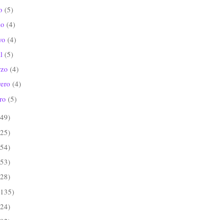
io
(5)
io
(4)
yo
(4)
il
(5)
rzo
(4)
rero
(4)
ero
(5)
(49)
(25)
(54)
(53)
(28)
(135)
(24)