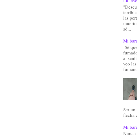
La inve
"Descu
terribl
las pe
muerto.
só...
Mi barr
Sé que 
fumado
al sent
veo las
fumand
Ser un
flecha 
Mi barr
Nunca 