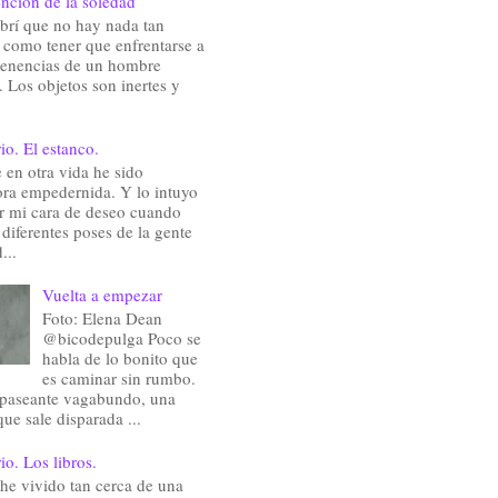
nción de la soledad
brí que no hay nada tan
e como tener que enfrentarse a
rtenencias de un hombre
 Los objetos son inertes y
io. El estanco.
en otra vida he sido
ra empedernida. Y lo intuyo
ir mi cara de deseo cuando
 diferentes poses de la gente
...
Vuelta a empezar
Foto: Elena Dean
@bicodepulga Poco se
habla de lo bonito que
es caminar sin rumbo.
 paseante vagabundo, una
que sale disparada ...
io. Los libros.
he vivido tan cerca de una