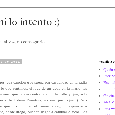
i lo intento :)
 tal vez, no conseguirlo.
re de 2021
Peldaño a p
Quién 
Escrib
Encuad
os: esa canción que suena por casualidad en la radio
lo que sentimos, el roce de un dedo en la mano, las
Leo, c
 euro que nos encontramos por la calle y que, acto
Gracias
sta de Lotería Primitiva; no sea que toque :). Nos
Mi CV 
s que nos indiquen el camino a seguir, respuestas a
Esta w
que, desde luego, pueden llegar a cambiarlo todo. Las