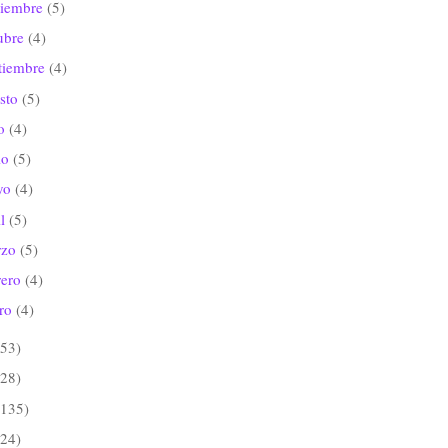
viembre
(5)
ubre
(4)
tiembre
(4)
sto
(5)
io
(4)
io
(5)
yo
(4)
il
(5)
rzo
(5)
rero
(4)
ero
(4)
(53)
(28)
(135)
(24)