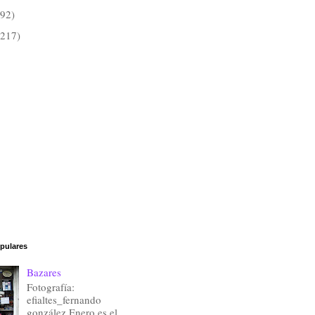
(92)
(217)
pulares
Bazares
Fotografía:
efialtes_fernando
gonzález Enero es el