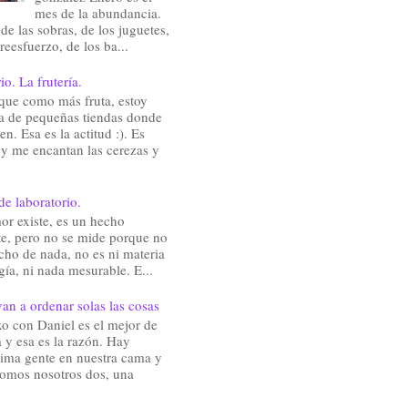
mes de la abundancia.
de las sobras, de los juguetes,
reesfuerzo, de los ba...
io. La frutería.
que como más fruta, estoy
a de pequeñas tiendas donde
en. Esa es la actitud :). Es
 y me encantan las cerezas y
de laboratorio.
or existe, es un hecho
te, pero no se mide porque no
cho de nada, no es ni materia
gía, ni nada mesurable. E...
an a ordenar solas las cosas
o con Daniel es el mejor de
 y esa es la razón. Hay
ima gente en nuestra cama y
somos nosotros dos, una