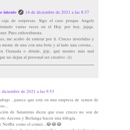
o intento
14 de diciembre de 2021 a las 8:37
a caja de sorpresas. Sigo el caso porque Angels
tratado varias veces en el Hoy por hoy, jajaja.
ener. Pues enhorabuena.
es, me acabo de enterar por ti. Cruces invertidas y
ún meme de una con una bota y al lado una corona...
 en Granada o dónde, jeje, qué mentes más mal
que no dejan al personal ser creativo :)))
 diciembre de 2021 a las 9:53
rabajo , parece que está en una empresa de semen de
so...
ción de Satanistas dicen que esas cruces no son de
 esto Azcona y Berlanga hacen una trilogía.
e Netflix como el comer...😂😂😂