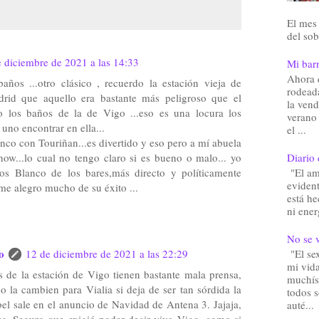
El mes 
del sob
 diciembre de 2021 a las 14:33
Mi barr
Ahora 
años ...otro clásico , recuerdo la estación vieja de
rodead
id que aquello era bastante más peligroso que el
la vend
so los baños de la de Vigo ...eso es una locura los
verano
uno encontrar en ella...
el ...
anco con Touriñan...es divertido y eso pero a mí abuela
Diario 
show...lo cual no tengo claro si es bueno o malo... yo
"El am
s Blanco de los bares,más directo y políticamente
eviden
me alegro mucho de su éxito ...
está he
ni ener
No se v
o
"El sex
12 de diciembre de 2021 a las 22:29
mi vida
s de la estación de Vigo tienen bastante mala prensa,
muchís
o la cambien para Vialia si deja de ser tan sórdida la
todos 
bel sale en el anuncio de Navidad de Antena 3. Jajaja,
auté...