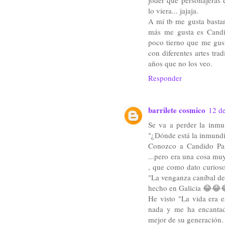
joder qué personajeras 
lo viera... jajaja.
A mí tb me gusta bastan
más me gusta es Candid
poco tierno que me gust
con diferentes artes tra
años que no los veo.
Responder
barrilete cosmico
12 de
Se va a perder la inmu
"¿Dónde está la inmun
Conozco a Candido Pa
...pero era una cosa muy
, que como dato curioso
"La venganza caníbal de l
hecho en Galicia 😂😂
He visto "La vida era e
nada y me ha encantado
mejor de su generación.