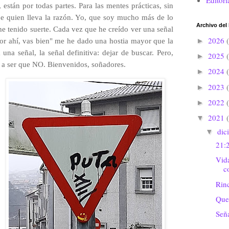
Editori
 están por todas partes. Para las mentes prácticas, sin
e quien lleva la razón. Yo, que soy mucho más de lo
Archivo del
e tenido suerte. Cada vez que he creído ver una señal
2026
►
por ahí, vas bien" me he dado una hostia mayor que la
 una señal, la señal definitiva: d
ejar de buscar. Pero,
2025
►
 a ser que NO. Bienvenidos, soñadores.
2024
►
2023
►
2022
►
2021
▼
dic
▼
21:
Vida
c
Rin
Que
Señ