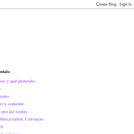
eldaño
soy y qué pretendo
o
erno
ito y comento
 por las visitas
busca editor. Con-tacto
eb