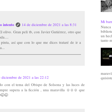
Mi barr
o intento
14 de diciembre de 2021 a las 8:31
Nunca 
bibliot
 olivo. Gran peli tb, con Javier Gutiérrez, otro que
un hec
da....
tanto m
pinta, así que con lo que me dices trataré de ir a
a...
maravil
 diciembre de 2021 a las 22:12
quisist
ado con el tema del Obispo de Solsona y las luces de
empre supera a la ficción , una maravilla ☺️☺️☺️ que
🤭🤭