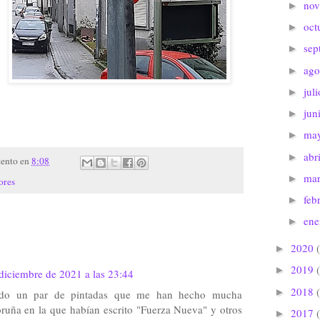
no
►
oct
►
sep
►
ago
►
jul
►
jun
►
ma
►
abr
►
tento
en
8:08
ma
►
ores
feb
►
en
►
2020
►
2019
►
diciembre de 2021 a las 23:44
2018
►
erdo un par de pintadas que me han hecho mucha
oruña en la que habían escrito "Fuerza Nueva" y otros
2017
►