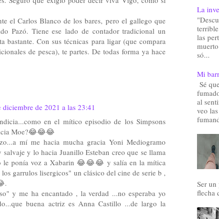
es. Seguro que exigió poder decir viva Vigo, como si
La inve
"Descu
te el Carlos Blanco de los bares, pero el gallego que
terribl
o Pazó. Tiene ese lado de contador tradicional un
las pe
a bastante. Con sus técnicas para ligar (que compara
muerto.
dicionales de pesca), te partes. De todas forma ya hace
só...
Mi barr
Sé que 
fumado
al sent
 diciembre de 2021 a las 23:41
veo las
fumand
ndicia...como en el mítico episodio de los Simpsons
dicia Moe?😂😂😂
zo...a mí me hacia mucha gracia Yoni Mediogramo
 salvaje y lo hacia Juanillo Esteban creo que se llama
 le ponía voz a Xabarin 😂😂😂 y salía en la mítica
os garrulos lisergicos" un clásico del cine de serie b ,
😂.
Ser un
flecha 
so" y me ha encantado , la verdad ...no esperaba yo
...que buena actriz es Anna Castillo ...de largo la