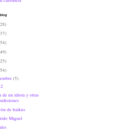
al cartonera
 blog
(28)
(37)
(54)
(49)
(25)
(54)
iembre
(5)
22
 de un idiota y otras
onfesiones
cón de haikus
rido Miguel
ales