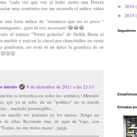
cima "cada vez que voy al baño siento una Fuerza
2016
►
rían muy contentos eso me recuerda el mítico video
2015
►
an una frase mítica de "Amanece que no es poco "
ontingentes , pero tú eres necesario"😂😂😂
Seguidores
ado el temazo "Torres gemelas" de Delfín Hasta el
 un pueblo y está en la cárcel por chanchullos en venta
a pandemia...no restá ni un ápice la grandeza de su
a 😌😌😌
o intento
9 de diciembre de 2021 a las 23:13
canción es terrorífica en todos los sentidos¡! Menudo
Estadísticas
 es qye ya se sabe, de un "político" no se puede
no... menudo personajillo...
Entradas po
sta mucho ver pintadas en los muros. Tengo un
s de ellas. Recuerdo una, de aquí de Vigo, con
: "Tomás, no me metas mano", jajaja