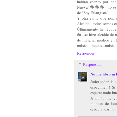
habían escrito por en
Nueva"😂😂😂...no esta
de "Soy Falangista" ...
Y otra en la que poní
Alcalde , todos somos c
Últimamente he recuper
fin...se hizo alcalde de
de material médico en l
música...bueno...músic
Responder
Respuestas
No me libro ni l
Joder joder, la 
especímen¡! Si
esperar nada bue
A mí tb me gu
montón de foto
especial cariño