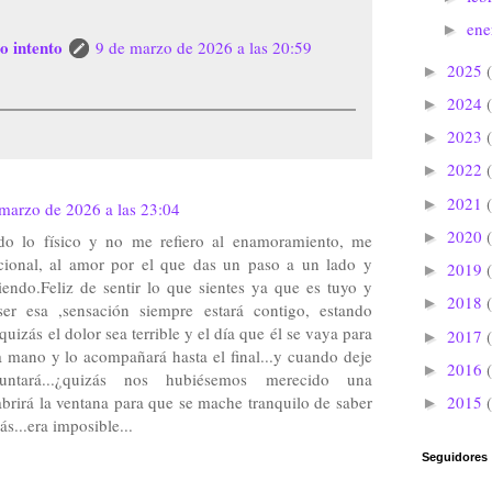
en
►
o intento
9 de marzo de 2026 a las 20:59
2025
►
2024
►
2023
►
2022
►
2021
►
marzo de 2026 a las 23:04
2020
►
do lo físico y no me refiero al enamoramiento, me
icional, al amor por el que das un paso a un lado y
2019
►
endo.Feliz de sentir lo que sientes ya que es tuyo y
2018
►
r esa ,sensación siempre estará contigo, estando
 quizás el dolor sea terrible y el día que él se vaya para
2017
►
la mano y lo acompañará hasta el final...y cuando deje
2016
►
untará...¿quizás nos hubiésemos merecido una
2015
abrirá la ventana para que se mache tranquilo de saber
►
s...era imposible...
Seguidores