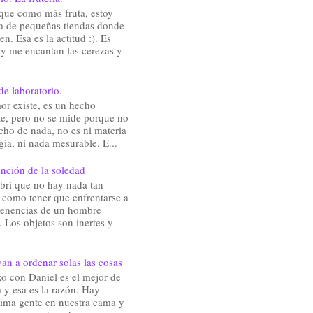
que como más fruta, estoy
a de pequeñas tiendas donde
en. Esa es la actitud :). Es
 y me encantan las cerezas y
de laboratorio.
or existe, es un hecho
te, pero no se mide porque no
cho de nada, no es ni materia
gía, ni nada mesurable. E...
nción de la soledad
brí que no hay nada tan
e como tener que enfrentarse a
rtenencias de un hombre
 Los objetos son inertes y
an a ordenar solas las cosas
o con Daniel es el mejor de
 y esa es la razón. Hay
ima gente en nuestra cama y