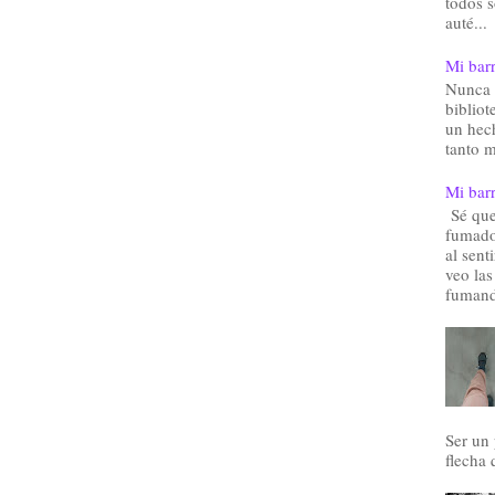
todos 
auté...
Mi barr
Nunca 
bibliot
un hec
tanto m
Mi barr
Sé que 
fumado
al sent
veo las
fumand
Ser un
flecha 