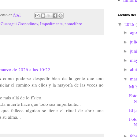
Editori
tento
en
6:41
Archivo del
,
Gueorgui Gospodínov
,
Impedimenta
,
nomelibro
2026
▼
ago
►
jul
►
jun
►
ma
►
abr
marzo de 2026 a las 10:22
►
as como poderse despedir bien de la gente que uno
ma
▼
iniciar el camino sin ellos y la mayoría de las veces no
Mi b
Foto
 más allá de lo físico.
N
...la muerte hace que todo sea importante...
El j
que fallece alguien se tiene el ritual de abrir una
 su alma...
Foto
N
feb
►