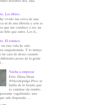
somos nosotros dos, una
io. Los libros.
he vivido tan cerca de una
eca ni de una librería y este es
ho que me conduce a ser, un
ás feliz que antes. Los li...
io. El estanco.
en otra vida he sido
ra empedernida. Y lo intuyo
ir mi cara de deseo cuando
 diferentes poses de la gente
...
Vuelta a empezar
Foto: Elena Dean
@bicodepulga Poco se
habla de lo bonito que
es caminar sin rumbo.
 paseante vagabundo, una
que sale disparada ...