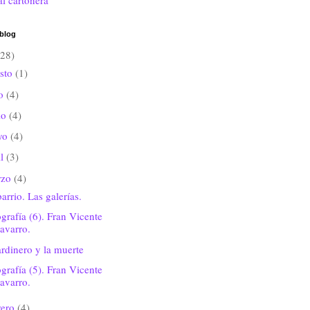
al cartonera
 blog
(28)
sto
(1)
io
(4)
io
(4)
yo
(4)
il
(3)
rzo
(4)
arrio. Las galerías.
grafía (6). Fran Vicente
avarro.
ardinero y la muerte
grafía (5). Fran Vicente
avarro.
rero
(4)