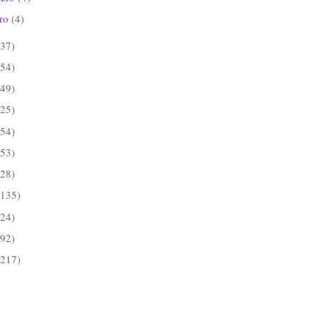
ero
(4)
(37)
(54)
(49)
(25)
(54)
(53)
(28)
(135)
(24)
(92)
(217)