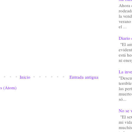
Ahora 
rodead
la vend
verano
el ...
Diario 
"El am
eviden
está he
ni ener
La inve
Inicio
Entrada antigua
"Descu
terribl
os (Atom)
las pe
muerto.
só...
No se v
"El sex
mi vida
muchís