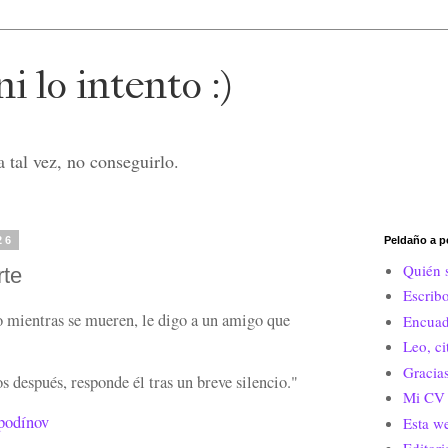
i lo intento :)
 tal vez, no conseguirlo.
26
Peldaño a p
Quién 
rte
Escrib
 mientras se mueren, le digo a un amigo que
Encuad
Leo, c
Gracias
 después, responde él tras un breve silencio."
Mi CV 
podínov
Esta w