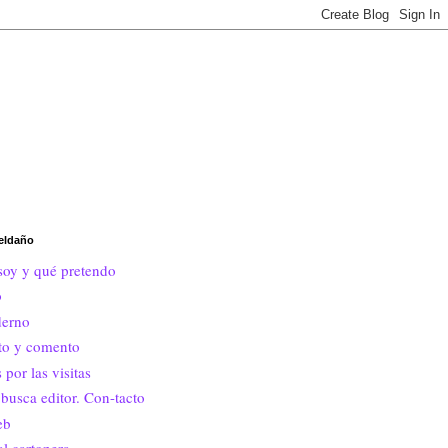
eldaño
soy y qué pretendo
o
erno
ito y comento
 por las visitas
busca editor. Con-tacto
eb