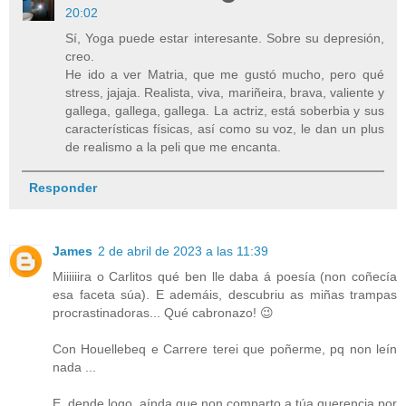
20:02
Sí, Yoga puede estar interesante. Sobre su depresión,
creo.
He ido a ver Matria, que me gustó mucho, pero qué
stress, jajaja. Realista, viva, mariñeira, brava, valiente y
gallega, gallega, gallega. La actriz, está soberbia y sus
características físicas, así como su voz, le dan un plus
de realismo a la peli que me encanta.
Responder
James
2 de abril de 2023 a las 11:39
Miiiiiira o Carlitos qué ben lle daba á poesía (non coñecía
esa faceta súa). E ademáis, descubriu as miñas trampas
procrastinadoras... Qué cabronazo! 😉
Con Houellebeq e Carrere terei que poñerme, pq non leín
nada ...
E, dende logo, aínda que non comparto a túa querencia por