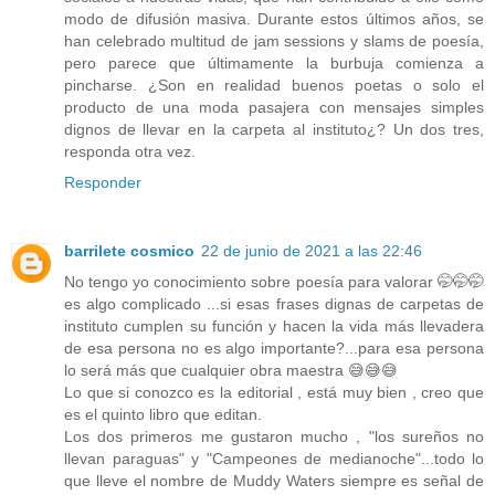
modo de difusión masiva. Durante estos últimos años, se
han celebrado multitud de jam sessions y slams de poesía,
pero parece que últimamente la burbuja comienza a
pincharse. ¿Son en realidad buenos poetas o solo el
producto de una moda pasajera con mensajes simples
dignos de llevar en la carpeta al instituto¿? Un dos tres,
responda otra vez.
Responder
barrilete cosmico
22 de junio de 2021 a las 22:46
No tengo yo conocimiento sobre poesía para valorar 🤭🤭🤭
es algo complicado ...si esas frases dignas de carpetas de
instituto cumplen su función y hacen la vida más llevadera
de esa persona no es algo importante?...para esa persona
lo será más que cualquier obra maestra 😅😅😅
Lo que si conozco es la editorial , está muy bien , creo que
es el quinto libro que editan.
Los dos primeros me gustaron mucho , "los sureños no
llevan paraguas" y "Campeones de medianoche"...todo lo
que lleve el nombre de Muddy Waters siempre es señal de