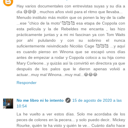
Hay varios documentales con entrevistas suyas y su día a
día 😅😅😅 , muchos años vivió para el ritmo que llevaba...
Menudo instituto más molón que os ponen la ley de la calle
...ese "chico de la moto"🥰🥰🥰 esa etapa de Coppola con
esta película y la de Rebeldes me encanta , las hizo
prácticamente juntas y a mi mi fascinan ya con Tom Waits
por ahí pululando y con su sobrino el nunca
suficientemente reivindicado Nicolás Cage 🥰🥰🥰 ...y aquí
es cuando pienso en Winona que se escapó unos días
antes de empezar a rodar y Coppola coloco a su hija como
Mary Corleone...y quizás así la convirtió en directora ya que
después de los palos que le dieron apenas volvió a
actuar...muy mal Winona...muy mal...😂😂😂
Responder
No me libro ni lo intento
15 de agosto de 2020 a las
10:54
La he vuelto a ver estos días. Solo me acordaba de los
peces de colores en la pecera... y solo puedo decir.. Mickey
Rourke, quién te ha visto y quién te ve... Cuánto daño hace