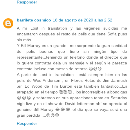
Responder
barrilete cosmico
18 de agosto de 2020 a las 2:52
A mí Lost in translation y las virgenes suicidas me
encantaron después el resto de pelis que tiene Sofia pues
sin más...
Y Bill Murray es un grande...me sorprende la gran cantidad
de pelis buenas que tiene sin ningún tipo de
representante...teniendo un teléfono donde el director que
lo quiera contratar deja un mensaje y él según le parezca
contesta incluso con meses de retraso 😅😅😅
A parte de Lost in translation , está siempre bien en las
pelis de Wes Anderson , en Flores Rotas de Jim Jarmush
,en Ed Wood de Tim Burton está también fantástico...En
atrapado en el tiempo 🥰🥰🥰 , los incorregibles albóndigas
😂😂😂 y sobretodo en sus aparaciones tanto en Saturday
nigh live y en el show de David letterman ahí se aprecia al
genuino Bill Murray 😂😂😂 el día que se vaya será una
gran perdida ....😔😔😔
Responder