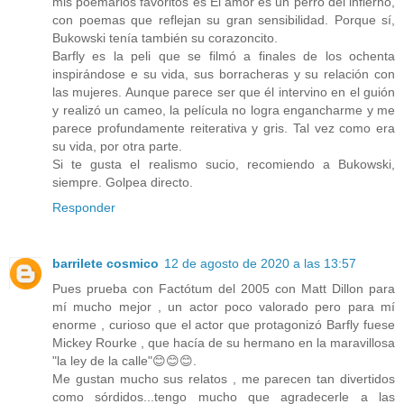
mis poemarios favoritos es El amor es un perro del infierno,
con poemas que reflejan su gran sensibilidad. Porque sí,
Bukowski tenía también su corazoncito.
Barfly es la peli que se filmó a finales de los ochenta
inspirándose e su vida, sus borracheras y su relación con
las mujeres. Aunque parece ser que él intervino en el guión
y realizó un cameo, la película no logra engancharme y me
parece profundamente reiterativa y gris. Tal vez como era
su vida, por otra parte.
Si te gusta el realismo sucio, recomiendo a Bukowski,
siempre. Golpea directo.
Responder
barrilete cosmico
12 de agosto de 2020 a las 13:57
Pues prueba con Factótum del 2005 con Matt Dillon para
mí mucho mejor , un actor poco valorado pero para mí
enorme , curioso que el actor que protagonizó Barfly fuese
Mickey Rourke , que hacía de su hermano en la maravillosa
"la ley de la calle"😊😊😊.
Me gustan mucho sus relatos , me parecen tan divertidos
como sórdidos...tengo mucho que agradecerle a las