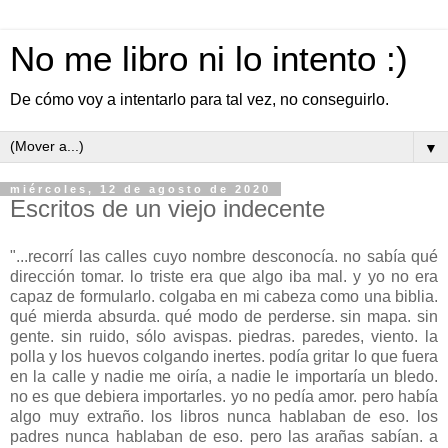
No me libro ni lo intento :)
De cómo voy a intentarlo para tal vez, no conseguirlo.
▼
miércoles, 12 de agosto de 2020
Escritos de un viejo indecente
"...recorrí las calles cuyo nombre desconocía. no sabía qué
dirección tomar. lo triste era que algo iba mal. y yo no era
capaz de formularlo. colgaba en mi cabeza como una biblia.
qué mierda absurda. qué modo de perderse. sin mapa. sin
gente. sin ruido, sólo avispas. piedras. paredes, viento. la
polla y los huevos colgando inertes. podía gritar lo que fuera
en la calle y nadie me oiría, a nadie le importaría un bledo.
no es que debiera importarles. yo no pedía amor. pero había
algo muy extraño. los libros nunca hablaban de eso. los
padres nunca hablaban de eso. pero las arañas sabían. a