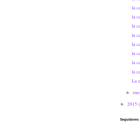
la c
la c
la c
la c
la c
la c
la c
la c
La c
en
►
2015
►
Seguidores