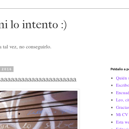
i lo intento :)
 tal vez, no conseguirlo.
e 2016
Peldaño a p
Quién 
laaaaaaaaaaaaaaaaaaaaaaaaa
Escrib
Encuad
Leo, c
Gracias
Mi CV 
Esta w