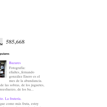
585,668
pulares
Bazares
Fotografía:
efialtes_fernando
gonzález Enero es el
mes de la abundancia.
de las sobras, de los juguetes,
reesfuerzo, de los ba...
io. La frutería.
que como más fruta, estoy