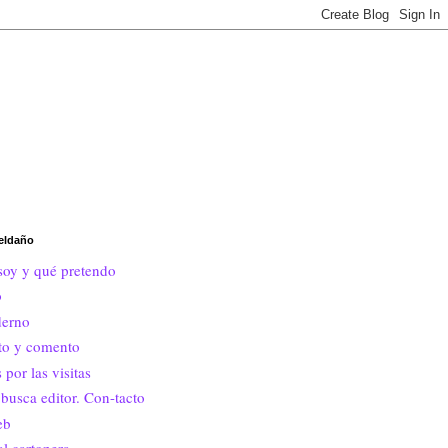
eldaño
soy y qué pretendo
o
erno
ito y comento
 por las visitas
busca editor. Con-tacto
eb