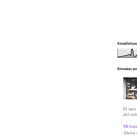
Estadísticas
Entradas po
El mes 
del sob
Mi barr
Ahora 