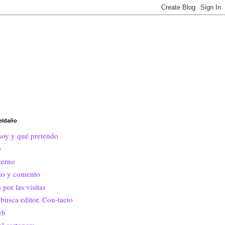
eldaño
soy y qué pretendo
o
erno
ito y comento
 por las visitas
busca editor. Con-tacto
eb