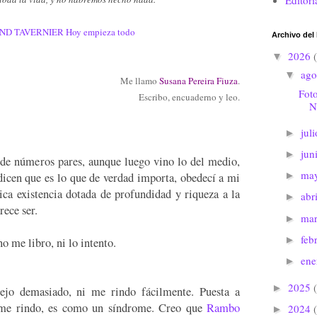
Editori
ND TAVERNIER
Hoy empieza todo
Archivo del
2026
▼
ago
▼
Me llamo
Susana Pereira Fiuza
.
Foto
Escribo, encuaderno y leo.
N
jul
►
jun
►
de números pares, aunque luego vino lo del medio,
ma
►
icen que es lo que de verdad importa, obedecí a mi
ípica existencia dotada de profundidad y riqueza a la
abr
►
rece ser.
ma
►
feb
►
o me libro, ni lo intento.
en
►
2025
►
jo demasiado, ni me rindo fácilmente. Puesta a
me rindo, es como un síndrome. Creo que
Rambo
2024
►