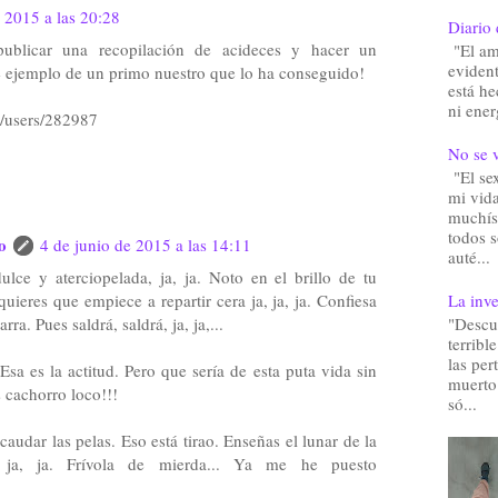
e 2015 a las 20:28
Diario 
publicar una recopilación de acideces y hacer un
"El am
eviden
 ejemplo de un primo nuestro que lo ha conseguido!
está he
ni ener
/users/282987
No se v
"El sex
mi vida
muchís
todos 
o
4 de junio de 2015 a las 14:11
auté...
dulce y aterciopelada, ja, ja. Noto en el brillo de tu
La inve
uieres que empiece a repartir cera ja, ja, ja. Confiesa
"Descu
rra. Pues saldrá, saldrá, ja, ja,...
terribl
las pe
Esa es la actitud. Pero que sería de esta puta vida sin
muerto.
as cachorro loco!!!
só...
udar las pelas. Eso está tirao. Enseñas el lunar de la
, ja, ja. Frívola de mierda... Ya me he puesto