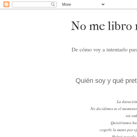
No me libro n
De cómo voy a intentarlo para
Quién soy y qué pre
La duración
No decidimos ni el momento
sin em
Quisiéramos hac
cogerle la mano por e
Habrá pasado t