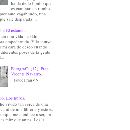
habla de lo bonito que
es caminar sin rumbo.
 paseante vagabundo, una
que sale disparada ...
io. El estanco.
en otra vida he sido
ra empedernida. Y lo intuyo
ir mi cara de deseo cuando
 diferentes poses de la gente
...
Fotografía (12). Fran
Vicente Navarro.
Foto: FranVN
io. Los libros.
he vivido tan cerca de una
eca ni de una librería y este es
ho que me conduce a ser, un
ás feliz que antes. Los li...