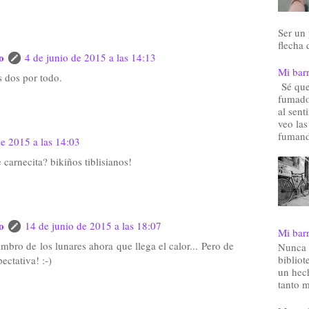
Ser un
flecha 
o
4 de junio de 2015 a las 14:13
Mi barr
s dos por todo.
Sé que 
fumado
al sent
veo las
fumand
de 2015 a las 14:03
carnecita? bikiños tiblisianos!
o
14 de junio de 2015 a las 18:07
Mi barr
bro de los lunares ahora que llega el calor... Pero de
Nunca 
bibliot
ctativa! :-)
un hec
tanto m