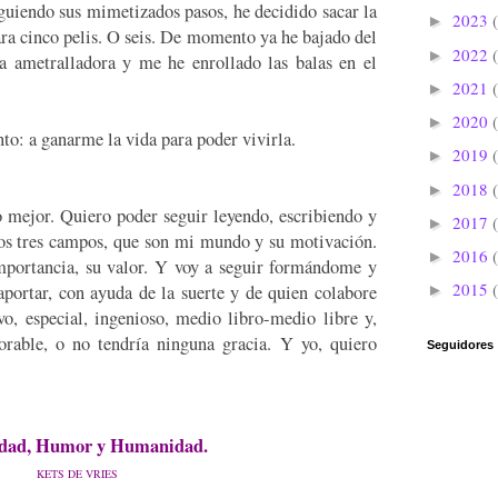
iguiendo sus mimetizados pasos, he decidido sacar la
2023
►
para cinco pelis. O seis. De momento ya he bajado del
2022
►
la ametralladora y me he enrollado las balas en el
2021
►
2020
►
to: a ganarme la vida para poder vivirla.
2019
►
2018
►
mejor. Quiero poder seguir leyendo, escribiendo y
2017
►
os tres campos, que son mi mundo y su motivación.
2016
►
mportancia, su valor. Y voy a seguir formándome y
2015
aportar, con ayuda de la suerte y de quien colabore
►
o, especial, ingenioso, medio libro-medio libre y,
orable, o no tendría ninguna gracia. Y yo, quiero
Seguidores
dad, Humor y Humanidad.
KETS DE VRIES