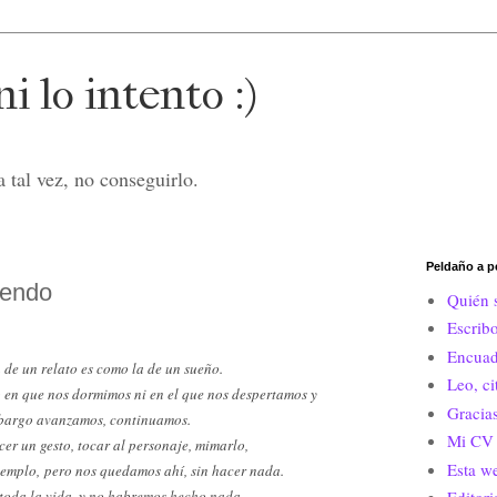
i lo intento :)
 tal vez, no conseguirlo.
Peldaño a p
tendo
Quién 
Escrib
Encuad
 de un relato es como la de un sueño.
Leo, c
 en que nos dormimos ni en el que nos despertamos y
Gracias
bargo avanzamos, continuamos.
Mi CV 
er un gesto, tocar al personaje, mimarlo,
Esta w
jemplo, pero nos quedamos ahí, sin hacer nada.
oda la vida, y no habremos hecho nada.