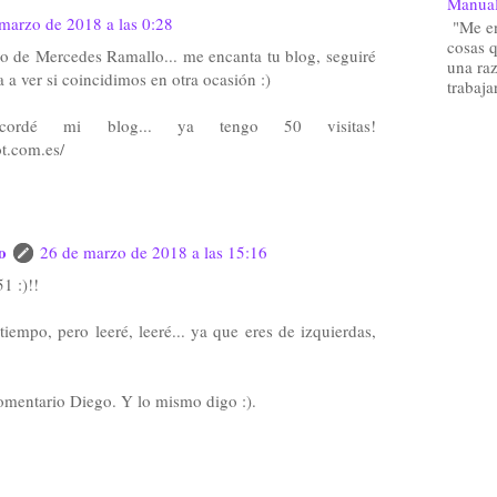
Manual
marzo de 2018 a las 0:28
"Me enc
cosas q
no de Mercedes Ramallo... me encanta tu blog, seguiré
una ra
 a ver si coincidimos en otra ocasión :)
trabaja
cordé mi blog... ya tengo 50 visitas!
ot.com.es/
o
26 de marzo de 2018 a las 15:16
1 :)!!
empo, pero leeré, leeré... ya que eres de izquierdas,
omentario Diego. Y lo mismo digo :).