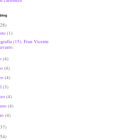
al cartonera
 blog
(28)
sto
(1)
grafía (15). Fran Vicente
avarro.
io
(4)
io
(4)
yo
(4)
il
(3)
rzo
(4)
rero
(4)
ero
(4)
(37)
(54)